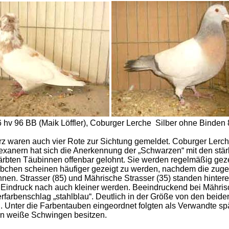
hv 96 BB (Maik Löffler), Coburger Lerche Silber ohne Binden 
 waren auch vier Rote zur Sichtung gemeldet. Coburger Lerchen
Texanern hat sich die Anerkennung der „Schwarzen“ mit den stä
rbten Täubinnen offenbar gelohnt. Sie werden regelmäßig gezei
bchen scheinen häufiger gezeigt zu werden, nachdem die zuge
nnen. Strasser (85) und Mährische Strasser (35) standen hinte
Eindruck nach auch kleiner werden. Beeindruckend bei Mährisc
rfarbenschlag „stahlblau“. Deutlich in der Größe von den beide
n. Unter die Farbentauben eingeordnet folgten als Verwandte 
rn weiße Schwingen besitzen.