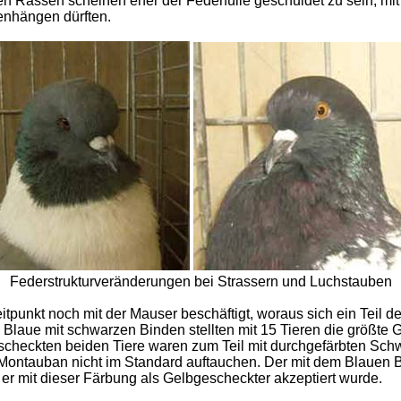
en Rassen scheinen eher der Federfülle geschuldet zu sein, mi
enhängen dürften.
Federstrukturveränderungen bei Strassern und Luchstauben
tpunkt noch mit der Mauser beschäftigt, woraus sich ein Teil d
. Blaue mit schwarzen Binden stellten mit 15 Tieren die größte 
checkten beiden Tiere waren zum Teil mit durchgefärbten Schw
i Montauban nicht im Standard auftauchen. Der mit dem Blauen 
 er mit dieser Färbung als Gelbgescheckter akzeptiert wurde.