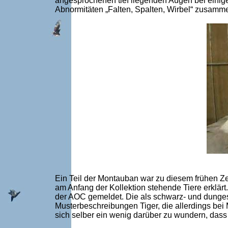
angesprochenen tief liegenden Augen bei einig
Abnormitäten „Falten, Spalten, Wirbel“ zusamm
Ein Teil der Montauban war zu diesem frühen Zei
am Anfang der Kollektion stehende Tiere erklärt
der AOC gemeldet. Die als schwarz- und dunges
Musterbeschreibungen Tiger, die allerdings be
sich selber ein wenig darüber zu wundern, dass