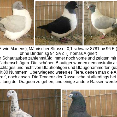
Erwin Martens), Mährischer Strasser 0,1 schwarz 8781 hv 96 E 
ohne Binden sg 94 SVZ (Thomas Aigner)
en Schautauben zahlenmäßig immer noch vorne und zeigten mit
 Farbenschlägen. Die schönen Blautiger wurden demonstrativ als
schlages und nicht von Blauhohligen und Blaugehämmerten gez
it 80 Nummern. Überwiegend waren es Tiere, denen man die A
er“, noch ansah. Die Tendenz der Rasse scheint allerdings bei
haltung der Dragoon zu gehen, und einige andere Rassen werd