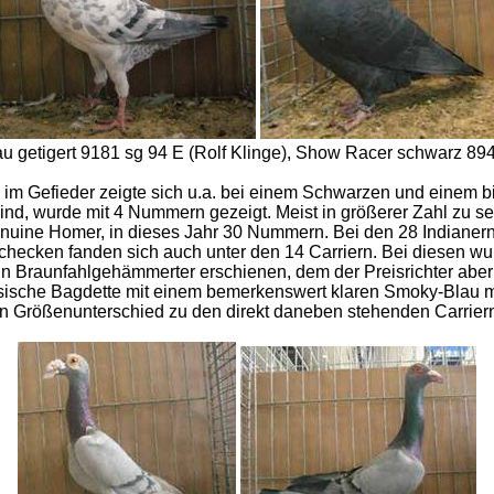
 getigert 9181 sg 94 E (Rolf Klinge), Show Racer schwarz 894
im Gefieder zeigte sich u.a. bei einem Schwarzen und einem bi
 sind, wurde mit 4 Nummern gezeigt. Meist in größerer Zahl zu 
Genuine Homer, in dieses Jahr 30 Nummern. Bei den 28 Indian
ecken fanden sich auch unter den 14 Carriern. Bei diesen wur
ein Braunfahlgehämmerter erschienen, dem der Preisrichter ab
zösische Bagdette mit einem bemerkenswert klaren Smoky-Blau
den Größenunterschied zu den direkt daneben stehenden Carrier