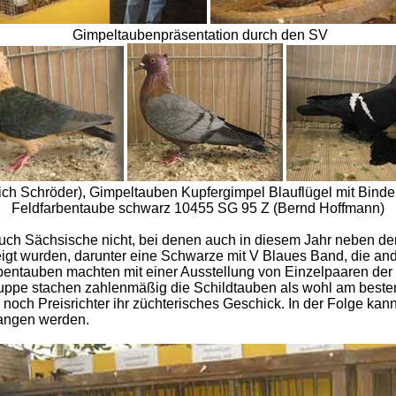
Gimpeltaubenpräsentation durch den SV
ch Schröder), Gimpeltauben Kupfergimpel Blauflügel mit Binde
Feldfarbentaube schwarz 10455 SG 95 Z (Bernd Hoffmann)
auch Sächsische nicht, bei denen auch in diesem Jahr neben 
gt wurden, darunter eine Schwarze mit V Blaues Band, die ande
entauben machten mit einer Ausstellung von Einzelpaaren der 
ppe stachen zahlenmäßig die Schildtauben als wohl am besten
ch Preisrichter ihr züchterisches Geschick. In der Folge kann
gangen werden.