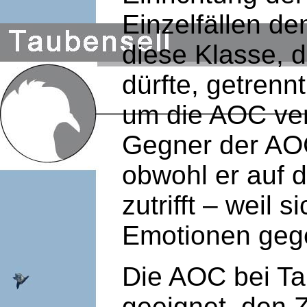
Einzelfällen de
diese Klasse, d
dürfte, getrenn
um die AOC ver
Gegner der AOC
obwohl er auf 
zutrifft – weil 
Emotionen geg
Die AOC bei Ta
geeignet, den