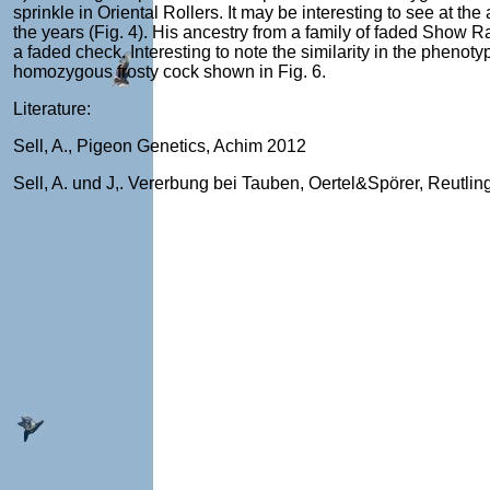
sprinkle in Oriental Rollers. It may be interesting to see at t
the years (Fig. 4). His ancestry from a family of faded Show Ra
a faded check. Interesting to note the similarity in the phenoty
homozygous frosty cock shown in Fig. 6.
Literature:
Sell, A., Pigeon Genetics, Achim 2012
Sell, A. und J,. Vererbung bei Tauben, Oertel&Spörer, Reutli