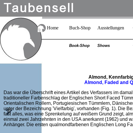
Home
Buch-Shop
Ausstellungen
Book-Shop
Shows
Almond, Kennfarbi
Almond, Faded and Q
Das war die Überschrift eines Artikel des Verfassers im dama
traditioneller Farbenschlag der Englischen Short Faced Tümml
Orientalischen Rollern, Portugiesischen Tümmlern, Dänisch
unter der Bezeichnung 'Vielfarbig', vorhanden (Fig. 1). Die B
fast alles, was eine Sprenkelung auf weißem Grund zeigt, a
einmal zwei Jahrzehnten in den USA anerkannt (1962) und w
Anhänger. Die ersten qualmondfarbenen Englischen Long Fac