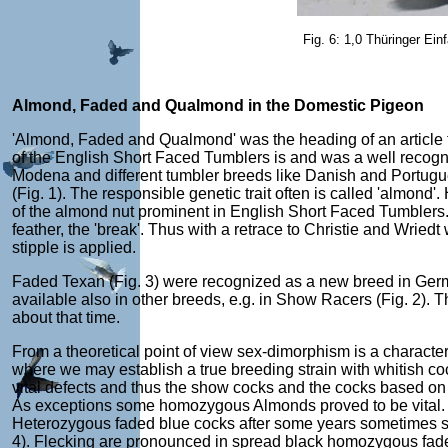
Fig. 6: 1,0 Thüringer Ein
Almond, Faded and Qualmond in the Domestic Pigeon
'Almond, Faded and Qualmond' was the heading of an article t
of the English Short Faced Tumblers is and was a well recogni
Modena and different tumbler breeds like Danish and Portugues
(Fig. 1). The responsible genetic trait often is called 'almond'.
of the almond nut prominent in English Short Faced Tumblers. T
feather, the 'break'. Thus with a retrace to Christie and Wriedt
stipple is applied.
Faded Texan (Fig. 3) were recognized as a new breed in Germany
available also in other breeds, e.g. in Show Racers (Fig. 2)
about that time.
From a theoretical point of view sex-dimorphism is a characteris
where we may establish a true breeding strain with whitis
vital defects and thus the show cocks and the cocks based on t
As exceptions some homozygous Almonds proved to be vital. D
Heterozygous faded blue cocks after some years sometimes sh
4). Flecking are pronounced in spread black homozygous faded