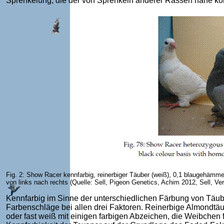
Sprenkelung, die der von Sprenkeln anderer Rassen nahe ko
Fig. 2: Show Racer kennfarbig, reinerbiger Täuber (weiß), 0,1 blaugehämmert
von links nach rechts (Quelle: Sell, Pigeon Genetics, Achim 2012, Sell, Ve
Kennfarbig im Sinne der unterschiedlichen Färbung von Täube
Farbenschläge bei allen drei Faktoren. Reinerbige Almondtäu
oder fast weiß mit einigen farbigen Abzeichen, die Weibchen