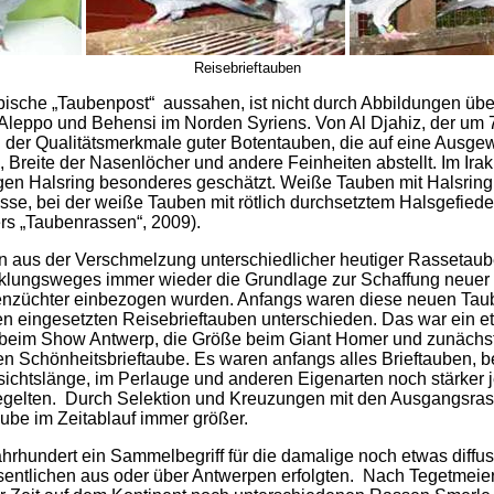
Reisebrieftauben
ische „Taubenpost“ aussahen, ist nicht durch Abbildungen über
leppo und Behensi im Norden Syriens. Von Al Djahiz, der um 7
g der Qualitätsmerkmale guter Botentauben, die auf eine Ausg
l, Breite der Nasenlöcher und andere Feinheiten abstellt. Im I
en Halsring besonderes geschätzt. Weiße Tauben mit Halsring 
se, bei der weiße Tauben mit rötlich durchsetztem Halsgefiede
ers „Taubenrassen“, 2009).
 aus der Verschmelzung unterschiedlicher heutiger Rassetaube
cklungsweges immer wieder die Grundlage zur Schaffung neuer 
züchter einbezogen wurden. Anfangs waren diese neuen Taube
n eingesetzten Reisebrieftauben unterschieden. Das war ein e
 beim Show Antwerp, die Größe beim Giant Homer und zunächst
n Schönheitsbrieftaube. Es waren anfangs alles Brieftauben, be
ichtslänge, im Perlauge und anderen Eigenarten noch stärker 
iegelten. Durch Selektion und Kreuzungen mit den Ausgangsr
aube im Zeitablauf immer größer.
hrhundert ein Sammelbegriff für die damalige noch etwas diffus
sentlichen aus oder über Antwerpen erfolgten. Nach Tegetmeier