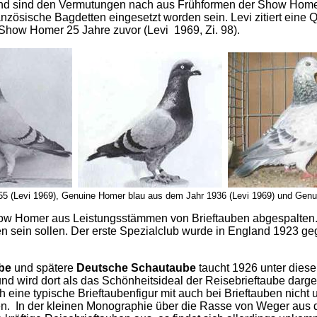
uf und sind den Vermutungen nach aus Frühformen der Show Ho
zösische Bagdetten eingesetzt worden sein. Levi zitiert eine
Show Homer 25 Jahre zuvor (Levi 1969, Zi. 98).
55 (Levi 1969), Genuine Homer blau aus dem Jahr 1936 (Levi 1969) und Gen
how Homer aus Leistungsstämmen von Brieftauben abgespalten. G
ben sein sollen. Der erste Spezialclub wurde in England 1923 geg
be
und spätere
Deutsche Schautaube
taucht 1926 unter diese
und wird dort als das Schönheitsideal der Reisebrieftaube darge
eine typische Brieftaubenfigur mit auch bei Brieftauben nicht 
en. In der kleinen Monographie über die Rasse von Weger aus