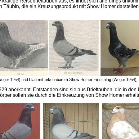
räftige Reisebrieftauben aus, es findet sich allerdings unkomme
n Täubin, die ein Kreuzungsprodukt mit Show Homer darstellen
Weger 1954) und blau mit erkennbarem Show Homer-Einschlag (Weger 1954),
9 anerkannt. Entstanden sind sie aus Brieftauben, die in den 
rper sollen sie durch die Einkreuzung von Show Homer erhalt