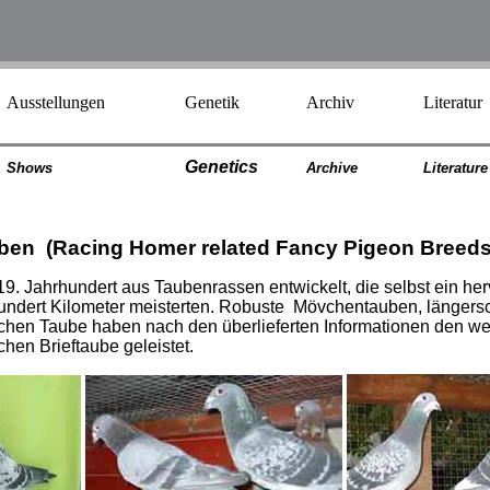
Ausstellungen
Genetik
Archiv
Literatur
Genetics
Shows
Archiv
e
Literatur
e
ben (
Racing Homer related Fancy Pigeon Breed
19. Jahrhundert aus Taubenrassen entwickelt, die selbst ein 
ndert Kilometer meisterten. Robuste Mövchentauben, längers
schen Taube haben nach den überlieferten Informationen den wes
hen Brieftaube geleistet.