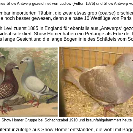
nes Show Antwerp gezeichnet von Ludlow (Fulton 1876) und Show Antwerp v
fenbar importierten Täubin, die zwar etwas grob (coarse) erschi
 sie noch besser gewesen, denn sie hätte 10 Wettflüge von Par
 Levi zuerst 1885 in England für ebenfalls aus „Antwerps“ ge
deal selektiert. Show Homer haben ein Perlauge als Erbe der 
s lange Gesicht und die lange Bogenlinie des Schädels vom Sc
Show Homer Gruppe bei Schachtzabel 1910 und braunfahlgehämmert heute
iteratur zufolge aus Show Homer entstanden, die wohl mit Bag