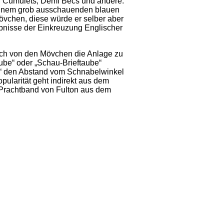
, Cumulets, Demi Becs und andere.
 einem grob ausschauenden blauen
vchen, diese würde er selber aber
ebnisse der Einkreuzung Englischer
ich von den Mövchen die Anlage zu
ube“ oder „Schau-Brieftaube“
ht“ den Abstand vom Schnabelwinkel
ularität geht indirekt aus dem
Prachtband von Fulton aus dem