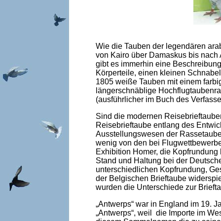
Wie die Tauben der legendären arab
von Kairo über Damaskus bis nach A
gibt es immerhin eine Beschreibun
Körperteile, einen kleinen Schnabe
1805 weiße Tauben mit einem farbig
längerschnäblige Hochflugtaubenras
(ausführlicher im Buch des Verfass
Sind die modernen Reisebrieftauben
Reisebrieftaube entlang des Entwi
Ausstellungswesen der Rassetauben
wenig von den bei Flugwettbewerbe
Exhibition Homer, die Kopfrundung
Stand und Haltung bei der Deutsche
unterschiedlichen Kopfrundung, Ges
der Belgischen Brieftaube widersp
wurden die Unterschiede zur Brieft
„Antwerps“ war in England im 19. Ja
„Antwerps“, weil die Importe im We