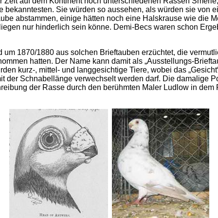
 Zeit auf dem Kontinent noch unterschiedenen Rassen Smerle
e bekanntesten. Sie würden so aussehen, als würden sie von
ube abstammen, einige hätten noch eine Halskrause wie die Mö
 Fliegen nur hinderlich sein könne. Demi-Becs waren schon Erg
 um 1870/1880 aus solchen Brieftauben erzüchtet, die vermutl
nommen hatten. Der Name kann damit als „Ausstellungs-Briefta
en kurz-, mittel- und langgesichtige Tiere, wobei das „Gesic
t der Schnabellänge verwechselt werden darf. Die damalige Pop
hreibung der Rasse durch den berühmten Maler Ludlow in dem 