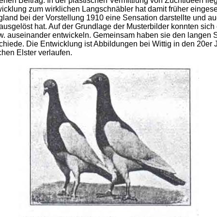
en Beitrag. In der plastischen Vermittlung von Zuchtideen lie
icklung zum wirklichen Langschnäbler hat damit früher eingeset
land bei der Vorstellung 1910 eine Sensation darstellte und au
 ausgelöst hat. Auf der Grundlage der Musterbilder konnten sic
. auseinander entwickeln. Gemeinsam haben sie den langen S
hiede. Die Entwicklung ist Abbildungen bei Wittig in den 20er J
hen Elster verlaufen.