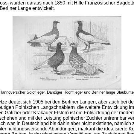
loss, wurden daraus nach 1850 mit Hilfe Französischer Bagdet
erliner Lange entwickelt.
 Hannoverscher Soloflieger, Danziger Hochflieger und Berliner lange Blaubunte
etze deutet sich 1905 bei den Berliner Langen, aber auch bei 
eutigen Polnischen Langschnäblern die weitere Entwicklung im 
n Galizier oder Krakauer Elstern ist die Entwicklung der mod
chehen und mit der Leistung polnischer Züchter untrennbar ver
ch war, in Deutschland bis dahin aber nicht existierte, nämlic
ter richtungsweisende Abbildungen, markant die idealisierte Ko