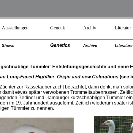
Ausstellungen
Genetik
Archiv
Literatur
Genetics
Shows
Archiv
e
Literatur
e
gschnäblige Tümmler: Entstehungsgeschichte und neue 
n Long-Faced Highflier: Origin and new Colorations
(see 
üchter zur Rassetaubenzucht betrachtet, dann denkt man sofort
 damit etwas später verwobenen Trommeltaubenrassen. Zeitlich
enden Berliner und Hamburger kurzschnäbligen Tümmler eine
en im 19. Jahrhundert ausgeformt. Zeitlich wiederum später is
ligen Tümmler zu nennen.