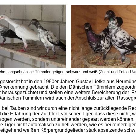
he Langschnäblige Tümmler getigert schwarz und weiß (Zucht und Fotos Uw
estorcht hat in den 1980er Jahren Gustav Liefke aus Neumüns
Anerkennung gebracht. Die den Dänischen Tümmlern zugeordne
herausgezüchtet und stellen eine weitere Bereicherung der Far
änischen Tümmlern wird auch der Anschluß zur alten Rassegru
 bei Tauben sind wir durch eine nicht lange zurückliegende Re
int die Erfahrung der Züchter Dänischer Tiger, dass diese nicht,
ogen werden, sondern untereinander gepaart werden können. D
 Tiger nicht automatisch zu hell werden, wie es bei reinerbigen „T
 weitgehend weißen Körpergrundgefieder stark absetzende schw