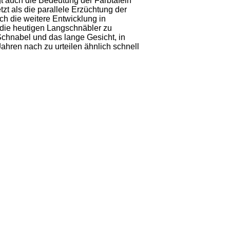
gt auch die Bedeutung der Farbtafeln
zt als die parallele Erzüchtung der
ch die weitere Entwicklung in
h die heutigen Langschnäbler zu
chnabel und das lange Gesicht, in
ahren nach zu urteilen ähnlich schnell