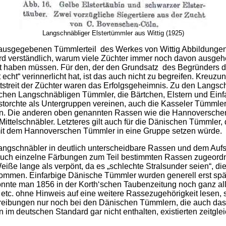
Langschnäbliger Elstertümmler aus Wittig (1925)
ausgegebenen Tümmlerteil des Werkes von Wittig Abbildungen
rd verständlich, warum viele Züchter immer noch davon ausgeh
t haben müssen. Für den, der den Grundsatz des Begründers 
t echt“ verinnerlicht hat, ist das auch nicht zu begreifen. Kre
tstreit der Züchter waren das Erfolgsgeheimnis. Zu den Langsc
hen Langschnäbligen Tümmler, die Bärtchen, Elstern und Ein
chte als Untergruppen vereinen, auch die Kasseler Tümmler, 
en. Die anderen oben genannten Rassen wie die Hannoverschen
 Mittelschnäbler. Letzteres gilt auch für die Dänischen Tümmle
 mit dem Hannoverschen Tümmler in eine Gruppe setzen würde.
Langschnäbler in deutlich unterscheidbare Rassen und dem Auf
uch einzelne Färbungen zum Teil bestimmten Rassen zugeordn
ße lange als verpönt, da es „schlechte Stralsunder seien“, die
ommen. Einfarbige Dänische Tümmler wurden generell erst spät
nnte man 1856 in der Korth‘schen Taubenzeitung noch ganz al
t etc. ohne Hinweis auf eine weitere Rassezugehörigkeit lesen,
eibungen nur noch bei den Dänischen Tümmlern, die auch das 
 im deutschen Standard gar nicht enthalten, existierten zeitglei