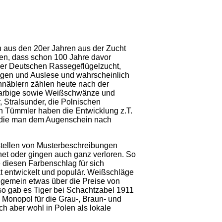
 aus den 20er Jahren aus der Zucht
en, dass schon 100 Jahre davor
der Deutschen Rassegeflügelzucht,
uzungen und Auslese und wahrscheinlich
hnäblern zählen heute nach der
farbige sowie Weißschwänze und
Stralsunder, die Polnischen
 Tümmler haben die Entwicklung z.T.
r, die man dem Augenschein nach
stellen von Musterbeschreibungen
et oder gingen auch ganz verloren. So
 diesen Farbenschlag für sich
 entwickelt und populär. Weißschläge
lgemein etwas über die Preise von
 so gab es Tiger bei Schachtzabel 1911
Monopol für die Grau-, Braun- und
ch aber wohl in Polen als lokale