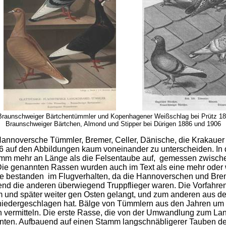
Braunschweiger Bärtchentümmler und Kopenhagener Weißschlag bei Prütz 1885
Braunschweiger Bärtchen, Almond und Stipper bei Dürigen 1886 und 1906
annoversche Tümmler, Bremer, Celler, Dänische, die Krakauer o
 auf den Abbildungen kaum voneinander zu unterscheiden. In 
i mm mehr an Länge als die Felsentaube auf, gemessen zwisc
aß. Die genannten Rassen wurden auch im Text als eine mehr o
e bestanden im Flugverhalten, da die Hannoverschen und Bre
end die anderen überwiegend Truppflieger waren. Die Vorfahre
und später weiter gen Osten gelangt, und zum anderen aus 
niedergeschlagen hat. Bälge von Tümmlern aus den Jahren um 
vermitteln. Die erste Rasse, die von der Umwandlung zum Lan
nten. Aufbauend auf einen Stamm langschnäbligerer Tauben des