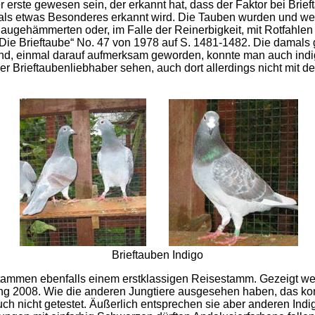
r erste gewesen sein, der erkannt hat, dass der Faktor bei Briefta
 als etwas Besonderes erkannt wird. Die Tauben wurden und wer
ugehämmerten oder, im Falle der Reinerbigkeit, mit Rotfahlen v
t „Die Brieftaube“ No. 47 von 1978 auf S. 1481-1482. Die damal
nd, einmal darauf aufmerksam geworden, konnte man auch indi
Brieftaubenliebhaber sehen, auch dort allerdings nicht mit der
Brieftauben Indigo
stammen ebenfalls einem erstklassigen Reisestamm. Gezeigt wer
g 2008. Wie die anderen Jungtiere ausgesehen haben, das konn
ch nicht getestet. Äußerlich entsprechen sie aber anderen In