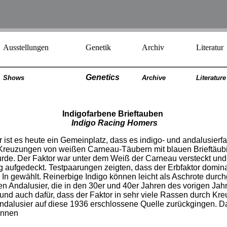
Ausstellungen
Genetik
Archiv
Literatur
Genetics
Shows
Archiv
e
Literatur
e
Indigofarbene Brieftauben
Indigo Racing Homers
 ist es heute ein Gemeinplatz, dass es indigo- und andalusierfarb
 Kreuzungen von weißen Carneau-Täubern mit blauen Brieftäubi
rde. Der Faktor war unter dem Weiß der Carneau versteckt und k
g aufgedeckt. Testpaarungen zeigten, dass der Erbfaktor domi
 In gewählt. Reinerbige Indigo können leicht als Aschrote dur
 Andalusier, die in den 30er und 40er Jahren des vorigen Jahr
und auch dafür, dass der Faktor in sehr viele Rassen durch Kr
Andalusier auf diese 1936 erschlossene Quelle zurückgingen. D
önnen