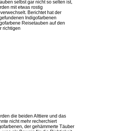
uben selbst gar nicht so selten ist,
den mit etwas rostig
erwechselt. Berichtet hat der
s gefundenen Indigofarbenen
gofarbene Reisetauben auf den
 richtigen
den die beiden Alttiere und das
te nicht mehr recherchiert
digofarbenen, der gehämmerte Täuber