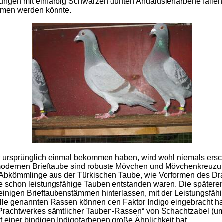
ngen mit einfarbig Schwarzen dürften Andalusierfarbene fallen,
mmen werden könnte.
r ursprünglich einmal bekommen haben, wird wohl niemals ers
modernen Brieftaube sind robuste Mövchen und Mövchenkreuzu
Abkömmlinge aus der Türkischen Taube, wie Vorformen des Dra
be schon leistungsfähige Tauben entstanden waren. Die später
 einigen Brieftaubenstämmen hinterlassen, mit der Leistungsfäh
Alle genannten Rassen können den Faktor Indigo eingebracht ha
en Prachtwerkes sämtlicher Tauben-Rassen“ von Schachtzabel (um
t einer bindigen Indigofarbenen große Ähnlichkeit hat.