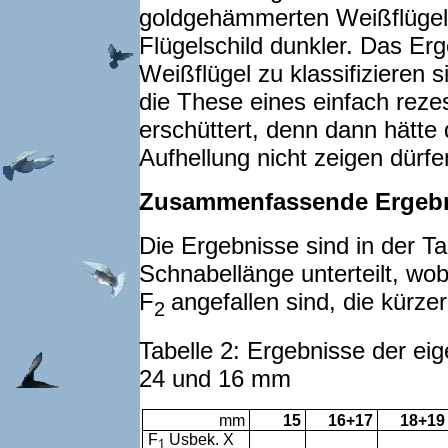
goldgehämmerten Weißflügel 
Flügelschild dunkler. Das Er
Weißflügel zu klassifizieren s
die These eines einfach reze
erschüttert, denn dann hätte 
Aufhellung nicht zeigen dürfe
Zusammenfassende Ergeb
Die Ergebnisse sind in der T
Schnabellänge unterteilt, wo
F
angefallen sind, die kürze
2
Tabelle 2: Ergebnisse der ei
24 und 16 mm
mm
15
16+17
18+19
F
Usbek. X
1