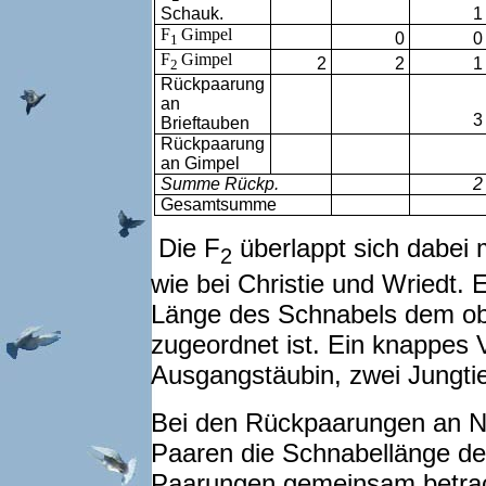
1
Schauk.
F
Gimpel
0
0
1
F
Gimpel
2
2
1
2
Rückpaarung
an
3
Brieftauben
Rückpaarung
an Gimpel
Summe Rückp.
2
Gesamtsumme
Die F
überlappt sich dabei 
2
wie bei Christie und Wriedt. E
Länge des Schnabels dem o
zugeordnet ist. Ein knappes V
Ausgangstäubin, zwei Jungti
Bei den Rückpaarungen an No
Paaren die Schnabellänge de
Paarungen gemeinsam betrac