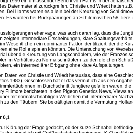
olgt 1939 ein umfassender Bericht von Harms in der Jenaischen Z
es Datenmaterial zurückgreifen. Christie und Wriedt hatten z.
. Bei Harms waren es allein bei der Kreuzung von Schildmöv
iten. Es wurden bei Rückpaarungen an Schildmövchen 58 Tiere
ussfolgerungen eher vage, was auch daran lag, dass die Jungtier
n zeigten intermediäre Erscheinungen, klare Spaltungsverhältn
im Wesentlichen ein dominanter Faktor identifi­ziert, der die Ku
ren eine Rolle spielen könnten. Die Untersuchung von Wexelsen
erial über die Kreuzung von Langschnäblern, wie der Französi
bler im Verhältnis zu Normalschnäblern zu den gleichen Schluß
lern, ein intermediärer Erbgang ohne klare Aufspaltungen.
den Daten von Christie und Wriedt herauslas, dass eine Geschl
etics 1983). Geschlossen hat er das vermutlich aus den Angab
mmlertäubinnen im Durchschnitt Jungtiere gefallen waren, die 
ry Fillmore berichteten in den Pigeon Genetics News, Views 
er mit normalschnäbligen Weibchen mit intermedi­ärer Nachzuch
h zu den Täubern. Sie bekräftigten damit die Vermutung Holla
 0,1
ur Klärung der Frage gedacht, ob der kurze Schnabel befriedig
r Faktor eigentlich mit Großbuchstaben beginnend „Ku“) erklärt