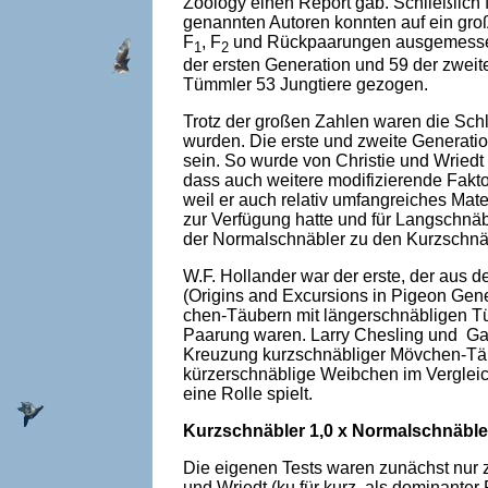
Zoology einen Report gab. Schließlich f
genannten Autoren konnten auf ein groß
F
, F
und Rückpaarungen aus­gemessen
1
2
der ersten Generation und 59 der zwe
Tümmler 53 Jungtiere gezo­gen.
Trotz der großen Zahlen waren die Schl
wurden. Die erste und zweite Generatio
sein. So wurde von Christie und Wriedt 
dass auch weitere modifizierende Fakto
weil er auch relativ umfangreiches Mat
zur Verfügung hatte und für Langschnä
der Normalschnäbler zu den Kurzschnäb
W.F. Hollander war der erste, der aus 
(Origins and Excursions in Pigeon Gen
chen-Täubern mit längerschnäbligen Tü
Paarung waren. Larry Chesling und Ga
Kreuzung kurzschnäbliger Mövchen-Täub
kürzerschnäblige Weibchen im Vergleic
eine Rolle spielt.
Kurzschnäbler 1,0 x Normalschnäbler
Die eigenen Tests waren zunächst nur z
und Wriedt (ku für kurz, als dominante