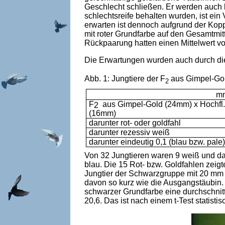
Geschlecht schließen. Er werden auch bl
schlechtsreife behalten wurden, ist ei
erwarten ist dennoch aufgrund der Kop
mit roter Grundfarbe auf den Gesamtmit
Rückpaarung hatten einen Mittelwert vo
Die Erwartungen wurden auch durch di
Abb. 1: Jungtiere der F
aus Gimpel-Gol
2
m
F
aus Gimpel-Gold (24mm) x Hochfl.
2
(16mm)
darunter rot- oder goldfahl
darunter rezessiv weiß
darunter eindeutig 0,1 (blau bzw. pale)
Von 32 Jungtieren waren 9 weiß und dam
blau. Die 15 Rot- bzw. Goldfahlen zeig
Jungtier der Schwarz­gruppe mit 20 mm 
davon so kurz wie die Ausgangstäubin. 
schwarzer Grundfarbe eine durchschnit
20,6. Das ist nach einem t-Test statisti