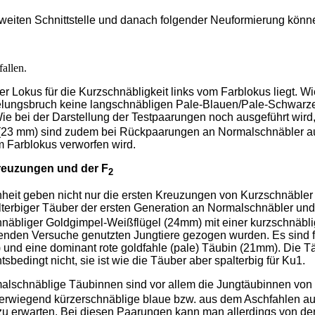
eiten Schnittstelle und danach folgender Neuformie­rung könn
allen.
 Lokus für die Kurzschnäbligkeit links vom Farblo­kus liegt. W
lungsbruch keine langschnäbligen Pale-Blauen/Pale-Schwarzen 
 bei der Darstellung der Testpaarungen noch ausgeführt wird, 
 (23 mm) sind zudem bei Rückpaarungen an Normalschnäbler auf
 Farblokus verworfen wird.
reuzungen und der F
2
heit geben nicht nur die ersten Kreuzungen von Kurzschnäble
erbiger Täuber der ersten Generation an Normalschnäbler und 
äbliger Goldgimpel-Weißflügel (24mm) mit einer kurzschnäbl
l­genden Versuche genutzten Jungtiere gezogen wurden. Es sind
 und eine dominant rote goldfahle (pale) Täubin (21mm). Die Tä
tsbedingt nicht, sie ist wie die Täuber aber spalterbig für Ku1.
alschnäblige Täubinnen sind vor allem die Jungtäubinnen von 
berwiegend kürzerschnäblige blaue bzw. aus dem Aschfahlen a
u erwarten. Bei diesen Paarungen kann man allerdings von der 