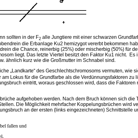
n sollten in der F
alle Jungtiere mit einer schwarzen Grundfa
2
 obendrein die Erban­lage Ku2 hemizygot vererbt bekommen habe
in die Chance, reinerbig (25%) oder mischerbig (50%) für den
som liegt. Das letzte Viertel besitzt den Faktor Ku1 nicht. Es i
. ähnlich kurz wie die Großmutter im Schnabel sind.
iche „Landkarte“ des Geschlechtschromosoms vermu­ten, wie si
m Lokus für die Grundfarbe als die Verdünnungsfaktoren zu li
ungsbruch eintritt, woraus geschlossen wird, dass die Faktoren r
rüche aufgehoben werden. Nach dem Bruch können sich die T
 Stellen. Die Möglichkeit mehrfacher Koppelungsbrüchen wird ve
ngsbruch an der ersten (links eingezeichneten) Schnittstelle 
el fallen und
l.