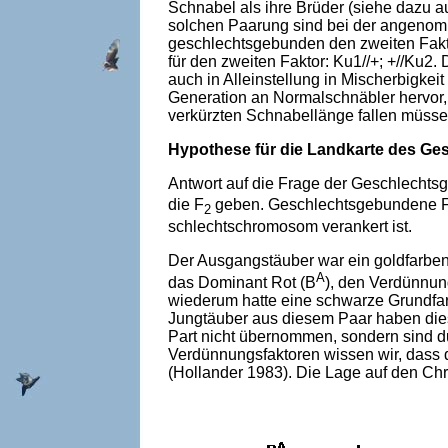
Schnabel als ihre Brüder (siehe dazu 
solchen Paarung sind bei der an­genom
geschlechtsgebunden den zweiten Faktor
für den zweiten Faktor: Ku1//+; +//Ku2
auch in Alleinstellung in Mischerbigkei
Generation an Normalschnäbler her­vor,
verkürzten Schnabellänge fallen müsse
Hypothese für die Landkarte des G
Antwort auf die Frage der Geschlech
die F
geben. Geschlechtsgebundene Fak
2
schlechtschromosom verankert ist.
Der Ausgangstäuber war ein goldfarbe
A
das Dominant Rot (B
), den Verdünnung
wiederum hatte eine schwarze Grundfarb
Jungtäuber aus diesem Paar haben di
Part nicht übernommen, sondern sind 
Verdünnungsfaktoren wissen wir, dass d
(Hollan­der 1983). Die Lage auf den Ch