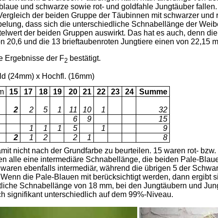
aue und schwarze sowie rot- und goldfahle Jungtäuber fallen. D
n Vergleich der beiden Gruppe der Täubinnen mit schwarzer und r
­pelung, dass sich die unterschiedliche Schnabellänge der Wei
telwert der beiden Gruppen auswirkt. Das hat es auch, denn di
n 20,6 und die 13 brieftaubenroten Jungtiere einen von 22,15 
e Ergebnisse der F
bestätigt.
2
d (24mm) x Hochfl. (16mm)
m
15
17
18
19
20
21
22
23
24
Summe
2
2
5
1
11
10
1
32
6
9
15
1
1
1
5
1
9
2
1
2
2
1
8
it nicht nach der Grundfarbe zu beurteilen. 15 waren rot- bzw.
ten alle eine intermediäre Schnabellänge, die beiden Pale-Bla
waren ebenfalls intermediär, während die übrigen 5 der Schwar
Wenn die Pale-Blauen mit be­rücksichtigt werden, dann ergibt 
tliche Schnabellänge von 18 mm, bei den Jungtäubern und Jungt
sch signifikant unterschiedlich auf dem 99%-Niveau.