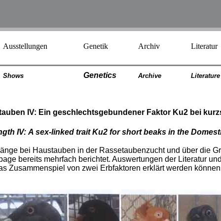
Ausstellungen
Genetik
Archiv
Literatur
Genetics
Shows
Archiv
e
Literatur
e
tauben IV: Ein geschlechtsgebundener Faktor Ku2 bei kur
gth IV:
A sex-linked trait Ku2 for short beaks
in the Domest
änge bei Haustauben in der Rassetaubenzucht und über die Gr
ge bereits mehr­fach berichtet. Auswertungen der Literatur un
s Zusammenspiel von zwei Erbfaktoren erklärt werden kön­nen