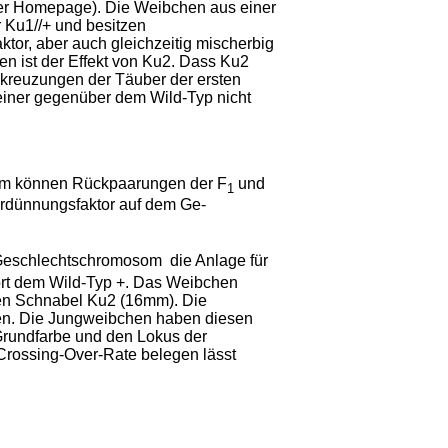
ser Homepage). Die Weibchen aus einer
 Ku1//+ und besitzen
tor, aber auch gleichzeitig mischerbig
en ist der Effekt von Ku2. Dass Ku2
ckkreuzungen der Täuber der ersten
 einer gegenüber dem Wild-Typ nicht
om können Rückpaarungen der F
und
1
erdünnungsfaktor auf dem Ge­
 Geschlechtschromosom die Anlage für
dort dem Wild-Typ +. Das Weib­chen
rzen Schnabel Ku2 (16mm). Die
n. Die Jungweibchen haben diesen
Grundfarbe und den Lokus der
 Crossing-Over-Rate belegen lässt