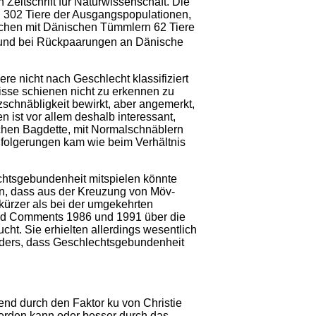
eitschrift für Naturwissen­schaft. Die
B. 302 Tiere der Ausgangspopulationen,
chen mit Dänischen Tümmlern 62 Tiere
 und bei Rückpaarungen an Dänische
e nicht nach Geschlecht klassifiziert
isse schienen nicht zu erkennen zu
rzschnäbligkeit bewirkt, aber angemerkt,
 ist vor allem deshalb interessant,
schen Bagdette, mit Normalschnäblern
folgerun­gen kam wie beim Verhältnis
echtsgebundenheit mitspielen könnte
en, dass aus der Kreuzung von Möv­
kürzer als bei der umgekehrten
and Comments 1986 und 1991 über die
t. Sie erhielten allerdings wesentlich
nders, dass Geschlechtsgebun­denheit
end durch den Faktor ku von Christie
 werden kann oder besser durch das