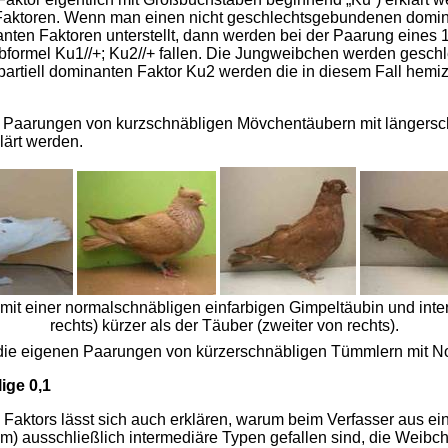
aktoren. Wenn man einen nicht geschlechtsgebunde­nen domi
ten Faktoren unterstellt, dann werden bei der Paarung eines 1
rbformel Ku1//+; Ku2//+ fallen. Die Jungweibchen werden gesch
 partiell dominanten Faktor Ku2 werden die in diesem Fall hem
 Paarungen von kurzschnäbligen Mövchentäubern mit längersch
lärt werden.
t einer normalschnäbligen einfarbigen Gimpeltäubin und inte
rechts) kürzer als der Täuber (zweiter von rechts).
die eigenen Paarungen von kürzerschnäbligen Tümm­lern mit N
ige 0,1
Faktors lässt sich auch erklären, warum beim Verfas­ser aus 
m) ausschließlich intermediäre Typen gefallen sind, die Weibc