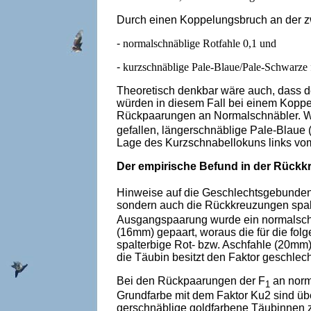
Durch einen Koppelungsbruch an der zw
-
normalschnäblige Rotfahle 0,1 und
-
kurzschnäblige Pale-Blaue/Pale-Schwarze f
Theoretisch denkbar wäre auch, dass der
würden in diesem Fall bei einem Koppe­
Rückpaarungen an Normalschnäbler. Wie
gefallen, längerschnäblige Pale-Blaue
Lage des Kurzschnabellokuns links vom
Der empirische Befund in der Rückk
Hinweise auf die Geschlechtsgebunden
sondern auch die Rückkreuzungen spalt­
Ausgangspaarung wurde ein normalschn
(16mm) gepaart, woraus die für die fo
spalterbige Rot- bzw. Aschfahle (20mm)
die Täubin besitzt den Faktor ge­schlech
Bei den Rückpaarungen der F
an norm
1
Grundfarbe mit dem Faktor Ku2 sind ü
gerschnäblige goldfarbene Täubinnen z