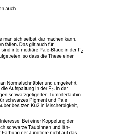
en auch
ie man sich selbst klar machen kann,
fallen. Das gilt auch für
sind intermediäre Pale-Blaue in der F
2
getreten, so dass die These einer
r an Normalschnäbler und umgekehrt,
die Aufspaltung in der F
. In der
2
igen schwarzgetigerten Tümmlertäubin
 für schwarzes Pigment und Pale
uber besitzen Ku2 in Mischerbigkeit,
Interesse. Bei einer Koppelung der
uch schwarze Täubinnen und län­
Färbung der Jungtiere nicht auf das