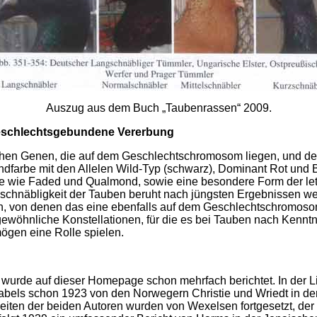
Auszug aus dem Buch „Taubenrassen“ 2009.
eschlechtsgebundene Vererbung
schen Genen, die auf dem Geschlechtschromosom lie­gen, und 
nd­farbe mit den Allelen Wild-Typ (schwarz), Dominant Rot und 
llele wie Faded und Qualmond, sowie eine beson­dere Form der l
schnäblig­keit der Tauben beruht nach jüngsten Ergebnissen 
von denen das eine ebenfalls auf dem Geschlechts­chromosom 
wöhnliche Konstellationen, für die es bei Tauben nach Kenntni
mögen eine Rolle spielen.
wurde auf dieser Homepage schon mehrfach berichtet. In der Li
bels schon 1923 von den Norwegern Christie und Wriedt in der Z
eiten der beiden Autoren wurden von Wexel­sen fortgesetzt, der