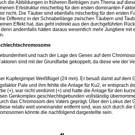
auch die Abbildungen in früheren Beiträgen zum Thema auf die
menen Erbstruktur mischerbig für den ersten dominanten Faktor
 nicht. Die Täuber sind ebenfalls mischerbig für den ersten Fak
. Die Differenz in der Schnabellänge zwischen Täubern und Taub
t einen Effekt hat, das geht indirekt aus den durchgeführten Rü
 denn andernfalls hätten daraus wesentlich mehr Jungtiere mit
n.
eschlechtschromosoms
tsgebundenheit und nach der Lage des Genes auf dem Chromos
to­ren sind mit der Grundfarbe gekoppelt, da diese wie der V
ner Kupfergimpel Weißflügel (24 mm). Er besaß damit auf dem
s­faktor Pale und ihm fehlte die Anlage für Ku2, er entsprach 
e (+), war nicht verdünnt (+) und hatte die An­lage für den ku
esen Genkomplex geschlechtsgebunden vollständig übernomme
durch das Chromosom des Vaters geprägt. Über den Lokus der 
iese relativ weit voneinander entfernt sind, was sich durch die
romosomen könnte die nachfolgend dargestellte sein.