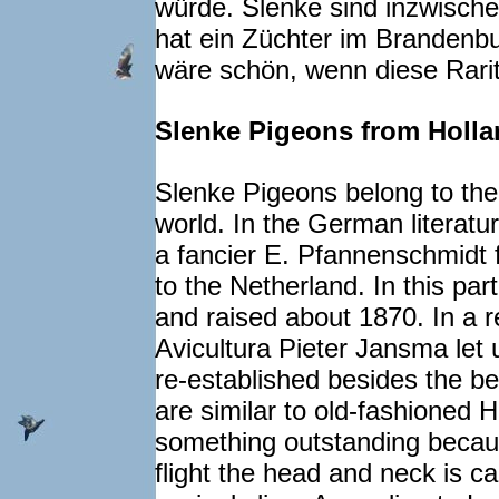
würde. Slenke sind inzwische
hat ein Züchter im Brandenb
wäre schön, wenn diese Rarit
Slenke Pigeons from Holla
Slenke Pigeons belong to the 
world. In the German literatu
a fancier E. Pfannenschmidt
to the Netherland. In this pa
and raised about 1870. In a r
Avicultura Pieter Jansma let
re-established besides the b
are similar to old-fashioned 
something outstanding because
flight the head and neck is ca