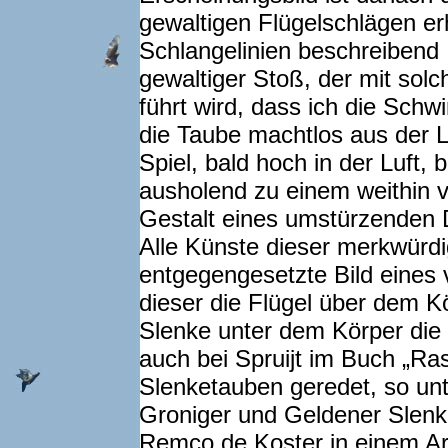
gewaltigen Flügel­schlägen erh
Schlangelinien beschreibend …
gewaltiger Stoß, der mit sol
führt wird, dass ich die Schw
die Taube machtlos aus der Luf
Spiel, bald hoch in der Luft,
ausholend zu einem weithin v
Gestalt eines umstürzenden D
Alle Künste dieser merkwür
entgegengesetzte Bild eines 
dieser die Flügel über dem K
Slenke unter dem Körper die 
auch bei Spruijt im Buch „R
Slenketauben geredet, so un
Groniger und Geldener Slenke
Remco de Koster in einem Art