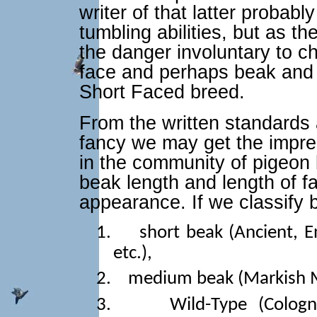
writer of that latter probabl
tumbling abilities, but as t
the danger involuntary to ch
face and perhaps beak and 
Short Faced breed.
From the written standards 
fancy we may get the impres
in the community of pigeon 
beak length and length of fa
appearance. If we classify 
1.
short beak (Ancient, E
etc.),
2.
medium beak (Markish 
3.
Wild-Type (Colog