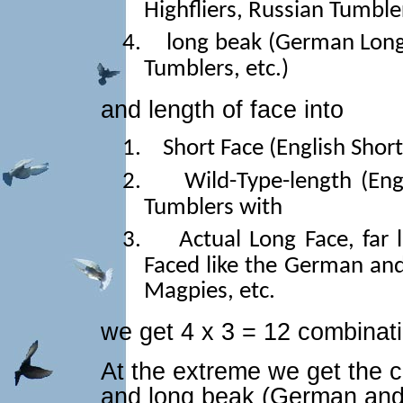
Highfliers, Russian Tumbler
4.
long beak (German Long
Tumblers, etc.)
and length of face into
1.
Short Face (English Short
2.
Wild-Type-length (En
Tumblers with
3.
Actual Long Face, far 
Faced like the German and
Magpies, etc.
we get 4 x 3 = 12 combinat
At the extreme we get the 
and long beak (German and