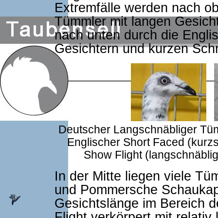
Extremfälle werden nach o
Tümmler mit langen Gesich
nach unten durch die Engli
Gesichtern und kurzen Sch
Deutscher Langschnäbliger Tümm
Englischer Short Faced (kurzs
Show Flight (langschnäbli
In der Mitte liegen viele 
und Pommersche Schaukapp
Gesichtslänge im Bereich 
Flight verkörpert mit relati