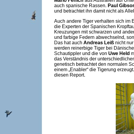
Mario Fenich
aus Australien auf Unt
auch spanische Rassen.
Paul Gibso
und betrachtet ihn damit nicht als All
Auch andere Tiger verhalten sich im 
die Experten der Spanischen Kropft
Kreuzungen mit schwarzen und andere
und farbige Federn abwechselnd, son
Das hat auch
Andreas Leiß
nicht nur
werden reinerbige Tiger bei Dänische
Schautippler und die von
Uwe Held
m
das Verständnis der unterschiedliche
genetisch betrachtet den normalen S
einem „Enabler“ die Tigerung erzeugt
diesen Report.