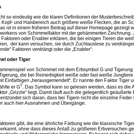
s
nicht so eindeutig wie die klaren Definitionen der Musterbeschr
 Kopf- und Halsbereich auch größere weiße Flecken, die an Sc
Das ist in einem früheren Beitrag auf dieser Homepage gezeigt
wirkens von Schimmelfaktor mit der gehämmerten Zeichnung.
Faktoren oder Enabler erklären, die bei einigen Tieren die we
ren, der kann versuchen, sie durch Zuchtauslese zu verdrängen.
rende“ Faktoren verdrängt oder die „Enabler“.
el oder Tiger
usammenspiel von Schimmel mit dem Erbsymbol G und Tigerung n
Tigerung, die bei Reinerbigkeit weiße oder fast weiße Jungtiere
Einfarbigen „herausgemendelt“. Er nannte den Faktor Tiger und
T
ählte er G
. Das Symbol kann so gelesen werden, dass es die An
ktor „Grizzle“ liegt. Damit läuft auch die gelegentlich geäußerte K
entzündet sich daran, dass bei Tigern nicht die einzelne Feder s
aber auch hier Ausnahmen und Übergänge.
ktoren gibt, die eine ähnliche Färbung wie die klassische Tige
üh erkannt, ohne dass dieses Anlaß zu größeren Erbversuchen 