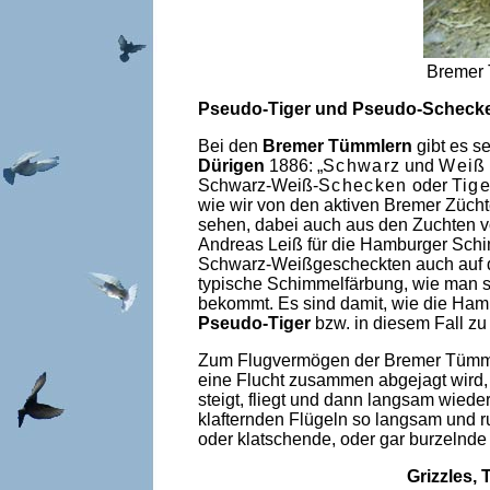
Bremer
Pseudo-Tiger und Pseudo-Scheck
Bei den
Bremer Tümmlern
gibt es s
Dürigen
1886: „
Schwarz
und
Weiß
Schwarz-Weiß-
Schecken
oder
Tige
wie wir von den aktiven Bremer Züc
sehen, dabei auch aus den Zuchten 
Andreas Leiß für die Hamburger Schim
Schwarz-Weißgescheckten auch auf d
typische Schimmelfärbung, wie man 
bekommt. Es sind damit, wie die Hamb
Pseudo-Tiger
bzw. in diesem Fall z
Zum Flugvermögen der Bremer Tümmler
eine Flucht zusammen abgejagt wird,
steigt, fliegt und dann langsam wied
klafternden Flügeln so langsam und r
oder klatschende, oder gar burzelnde
Grizzles,