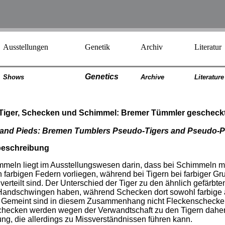
Ausstellungen
Genetik
Archiv
Literatur
Genetics
Shows
Archiv
e
Literatur
e
Tiger, Schecken und Schimmel: Bremer Tümmler gescheck
rs and Pieds: Bremen Tumblers Pseudo-Tigers and Pseudo-P
beschreibung
meln liegt im Ausstellungswesen darin, dass bei Schimmeln m
 farbigen Federn vorliegen, während bei Tigern bei farbiger G
rteilt sind. Der Unterschied der Tiger zu den ähnlich gefärbten
Handschwingen haben, während Schecken dort sowohl farbige a
 Gemeint sind in diesem Zusammenhang nicht Fleckenschecken,
hecken werden wegen der Verwandtschaft zu den Tigern daher
ng, die allerdings zu Missverständnissen führen kann.