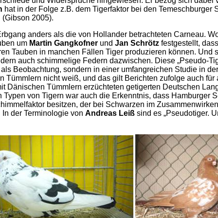
erschiede und Widersprüche hingewiesen. Er bezog sich dabei v
n
hat in der Folge z.B. dem Tigerfaktor bei den Temeschburge
el (Gibson 2005).
Erbgang anders als die von Hollander betrachteten Carneau. W
auben um
Martin Gangkofner
und
Jan Schrötz
festgestellt, da
n Tauben in manchen Fällen Tiger produzieren können. Und sol
dern auch schimmelige Federn dazwischen. Diese „Pseudo-Tige
 als Beobachtung, sondern in einer umfangreichen Studie in de
n Tümmlern nicht weiß, und das gilt Berichten zufolge auch für
it Dänischen Tümmlern erzüchteten getigerten Deutschen Lang
n Typen von Tigern war auch die Erkenntnis, dass Hamburger Sch
chimmelfaktor besitzen, der bei Schwarzen im Zusammenwirken
. In der Terminologie von
Andreas Leiß
sind es „Pseudotiger. Un