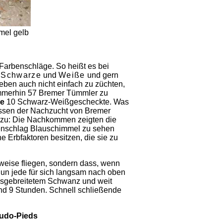
el gelb
 Farbenschläge. So heißt es bei
g
Schwarze
und
Weiße
und gern
r eben auch nicht einfach zu züchten,
immerhin 57 Bremer Tümmler zu
se
10 Schwarz-Weißgescheckte. Was
nissen der Nachzucht von Bremer
 zu: Die Nachkommen zeigten die
enschlag Blauschimmel zu sehen
 Erbfaktoren besitzen, die sie zu
weise fliegen, sondern dass, wenn
un jede für sich langsam nach oben
ausgebreitetem Schwanz und weit
und 9 Stunden. Schnell schließende
eudo-Pieds