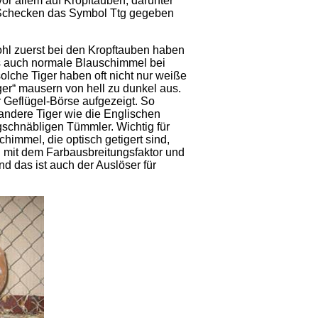
or allem auf Kropftauben, darunter
r Schecken das Symbol Ttg gegeben
ohl zuerst bei den Kropftauben haben
ss auch normale Blauschimmel bei
che Tiger haben oft nicht nur weiße
r“ mausern von hell zu dunkel aus.
r Geflügel-Börse aufgezeigt. So
 andere Tiger wie die Englischen
schnäbligen Tümmler. Wichtig für
immel, die optisch getigert sind,
 mit dem Farbausbreitungsfaktor und
d das ist auch der Auslöser für