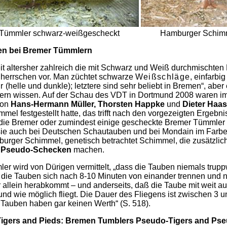
 Tümmler schwarz-weißgescheckt Hamburger Schimm
en bei Bremer Tümmlern
eit altersher zahlreich die mit Schwarz und Weiß durchmischten
herrschen vor. Man züchtet schwarze
Weißschläge
, einfarbi
r
(helle und dunkle); letztere sind sehr beliebt in Bremen“, abe
htern wissen. Auf der Schau des VDT in Dortmund 2008 waren 
von
Hans-Hermann Müller,
Thorsten Happke
und
Dieter Haa
mel festgestellt hatte, das trifft nach den vorgezeigten Ergeb
ie Bremer oder zumindest einige gescheckte Bremer Tümmler
sie auch bei Deutschen Schautauben und bei Mondain im Farb
urger Schimmel, genetisch betrachtet Schimmel, die zusätzliche
u
Pseudo-Schecken
machen.
 wird von Dürigen vermittelt, „dass die Tauben niemals trupp
 die Tauben sich nach 8-10 Minuten von einander trennen und n
er allein herabkommt – und anderseits, daß die Taube mit weit 
und wie möglich fliegt. Die Dauer des Fliegens ist zwischen 3 
 Tauben haben gar keinen Werth“ (S. 518).
 Tigers and Pieds: Bremen Tumblers Pseudo-Tigers and Ps