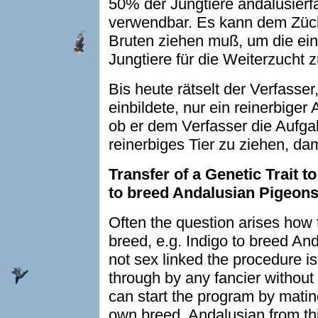
50% der Jungtiere andalusierfa
verwendbar. Es kann dem Zücht
Bruten ziehen muß, um die ein
Jungtiere für die Weiterzucht z
Bis heute rätselt der Verfasser
einbildete, nur ein reinerbiger
ob er dem Verfasser die Aufgab
reinerbiges Tier zu ziehen, dam
Transfer of a Genetic Trait to
to breed Andalusian Pigeon
Often the question arises how t
breed, e.g. Indigo to breed An
not sex linked the procedure i
through by any fancier withou
can start the program by matin
own breed. Andalusian from thi