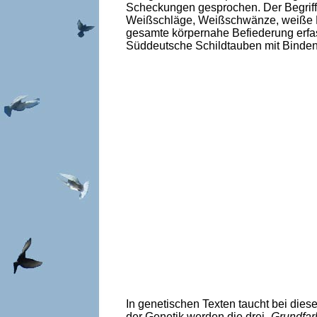
Scheckungen gesprochen. Der Begriff w
Weißschläge, Weißschwänze, weiße F
gesamte körpernahe Befiederung erfass
Süddeutsche Schildtauben mit Binde
In genetischen Texten taucht bei die
der Genetik werden die drei „
Grundfar