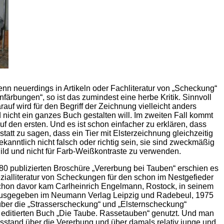
wenn neuerdings in Artikeln oder Fachliteratur von „Scheckung“
ärbungen“, so ist das zumindest eine herbe Kritik. Sinnvoll
f wird für den Begriff der Zeichnung vielleicht anders
 nicht ein ganzes Buch gestalten will. Im zweiten Fall kommt
uf den ersten. Und es ist schon einfacher zu erklären, dass
tatt zu sagen, dass ein Tier mit Elsterzeichnung gleichzeitig
nntlich nicht falsch oder richtig sein, sie sind zweckmäßig
ld und nicht für Farb-Weißkontraste zu verwenden.
1980 publizierten Broschüre „Vererbung bei Tauben“ erschien es
ialliteratur von Scheckungen für den schon im Nestgefieder
chon davor kam Carlheinrich Engelmann, Rostock, in seinem
ausgegeben im Neumann Verlag Leipzig und Radebeul, 1975
. über die „Strasserscheckung“ und „Elsternscheckung“
 editierten Buch „Die Taube. Rassetauben“ genutzt. Und man
sstand über die Vererbung und über damals relativ junge und