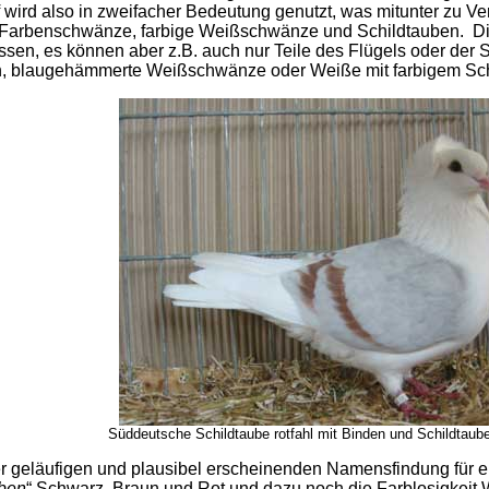
ird also in zweifacher Bedeutung genutzt, was mitunter zu Verw
arbenschwänze, farbige Weißschwänze und Schildtauben. Die 
en, es können aber z.B. auch nur Teile des Flügels oder der Sc
n, blaugehämmerte Weißschwänze oder Weiße mit farbigem Sc
Süddeutsche Schildtaube rotfahl mit Binden und Schildtau
ser geläufigen und plausibel erscheinenden Namensfindung für 
ben
“ Schwarz, Braun und Rot und dazu noch die Farblosigkeit 