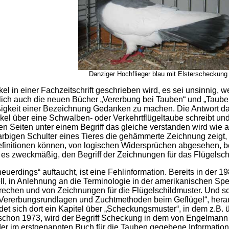
Danziger Hochflieger blau mit Elsterscheckung
kel in einer Fachzeitschrift geschrieben wird, es sei unsinnig, 
lich auch die neuen Bücher „Vererbung bei Tauben“ und „Taubenf
igkeit einer Bezeichnung Gedanken zu machen. Die Antwort darau
kel über eine Schwalben- oder Verkehrtflügeltaube schreibt und
en Seiten unter einem Begriff das gleiche verstanden wird wie a
arbigen Schulter eines Tieres die gehämmerte Zeichnung zeigt, s
finitionen können, von logischen Widersprüchen abgesehen, beka
es zweckmäßig, den Begriff der Zeichnungen für das Flügelschi
euerdings“ auftaucht, ist eine Fehlinformation. Bereits in der 
, in Anlehnung an die Terminologie in der amerikanischen Spez
rechen und von Zeichnungen für die Flügelschildmuster. Und s
„Vererbungsrundlagen und Zuchtmethoden beim Geflügel“, her
indet sich dort ein Kapitel über „Scheckungsmuster“, in dem z.B
 schon 1973, wird der Begriff Scheckung in dem von Engelmann
der im erstgenannten Buch für die Tauben gegebene Information