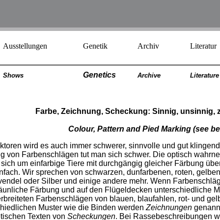
Ausstellungen
Genetik
Archiv
Literatur
Genetics
Shows
Archiv
e
Literatur
e
Farbe, Zeichnung, Scheckung: Sinnig, unsinnig,
Colour, Pattern and Pied Marking
(see be
toren wird es auch immer schwerer, sinnvolle und gut klingen
ung von Farbenschlägen tut man sich schwer. Die optisch wahr
s sich um einfarbige Tiere mit durchgängig gleicher Färbung üb
infach. Wir sprechen von schwarzen, dunfarbenen, roten, gelbe
endel oder Silber und einige andere mehr. Wenn Farbenschläge
 bräunliche Färbung und auf den Flügeldecken unterschiedlich
rbreiteten Farbenschlägen von blauen, blaufahlen, rot- und gel
chiedlichen Muster wie die Binden werden
Zeichnungen
genannt
etischen Texten von
Scheckungen
. Bei Rassebeschreibungen wi