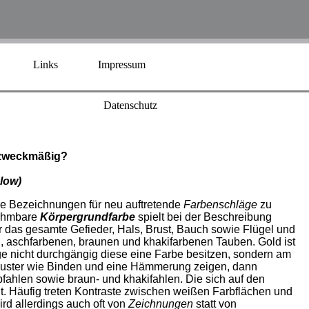
Links
Impressum
Datenschutz
 zweckmäßig?
low)
de Bezeichnungen für neu auftretende
Farbenschläge
zu
nehmbare
Körpergrundfarbe
spielt bei der Beschreibung
er das gesamte Gefieder, Hals, Brust, Bauch sowie Flügel und
n, aschfarbenen, braunen und khakifarbenen Tauben. Gold ist
 nicht durchgängig diese eine Farbe besitzen, sondern am
e Muster wie Binden und eine Hämmerung zeigen, dann
bfahlen sowie braun- und khakifahlen. Die sich auf den
. Häufig treten Kontraste zwischen weißen Farbflächen und
rd allerdings auch oft von
Zeichnungen
statt von