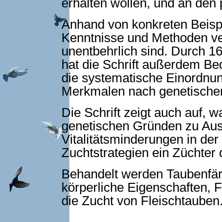
erhalten wollen, und an den 
Anhand von konkreten Beisp
Kenntnisse und Me­thoden ver
unentbehrlich sind. Durch 16
hat die Schrift außerdem Bed
die systematische Einordnu
Merkmalen nach genetische
Die Schrift zeigt auch auf, 
genetischen Gründen zu Ausf
Vitalitätsminderungen in de
Zuchtstrategien ein Züchter
Behandelt werden Taubenfär
körperliche Eigenschaf­ten, 
die Zucht von Fleischtauben