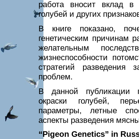
работа вносит вклад в 
голубей и других признаков
В книге показано, по
генетическим причинам р
желательным послед
жизнеспособности потомс
стра­тегий разведения 
проблем.
В данной публикации п
окраски голубей, пер
параметры, летные спо
аспекты разведения мясны
“Pigeon Genetics” in Rus