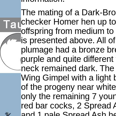
The mating of a Dark-Bron
checker Homer hen up to
offspring from medium to
is presented above. All of 
plumage had a bronze brea
purple and quite differen
neck remained dark. The 
Wing Gimpel with a light b
of the progeny near white
only the remaining 7 youn
red bar cocks, 2 Spread 
and 1 pale Spread Ash he