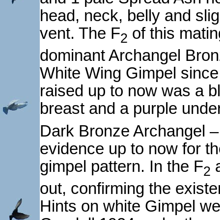
head, neck, belly and slig
vent. The F
of this matin
2
dominant Archangel Bronz
White Wing Gimpel since 
raised up to now was a bl
breast and a purple underb
Dark Bronze Archangel –
evidence up to now for th
gimpel pattern. In the F
a
2
out, confirming the existen
Hints on white Gimpel wer