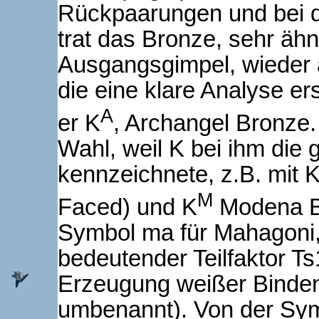
Rückpaarungen und bei d
trat das Bronze, sehr ähn
Ausgangsgimpel, wieder 
die eine klare Analyse e
A
er K
, Archangel Bronze
Wahl, weil K bei ihm die
kennzeichnete, z.B. mit K
M
Fa­ced) und K
Modena B
Symbol ma für Mahagoni,
bedeutender Teilfaktor T
Erzeugung weißer Binde
umbenannt). Von der Symb