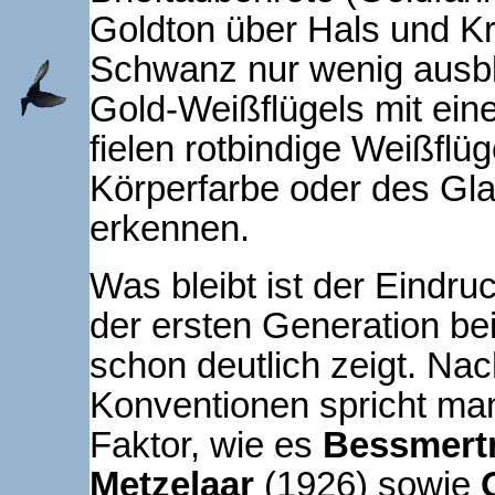
Goldton über Hals und Kr
Schwanz nur wenig ausbl
Gold-Weißflügels mit ein
fielen rotbindige Weißflü
Körperfarbe oder des Gla
erkennen.
Was bleibt ist der Eindru
der ersten Generation b
schon deutlich zeigt. Na
Konventionen spricht ma
Faktor, wie es
Bessmert
Metzelaar
(1926)
sowie