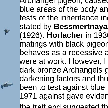
Archangel pigeon, caused
blue areas of the body a
tests of the inheritance 
stated by
Bessmertnaya
(1926).
Horlacher
in 193
matings with black pigeo
behaves as a recessive a
were at work. However, Ho
dark bronze Archangels g
darkening factors and thu
been to test against blue
1971 against gave eviden
the trait and suggested t