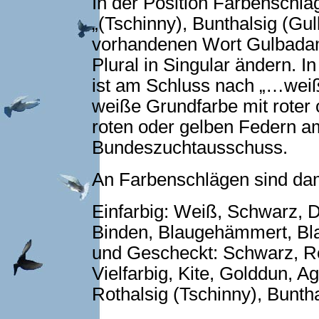
In der Position Farbenschlä
„(Tschinny), Bunthalsig (G
vorhandenen Wort Gulbadami 
Plural in Singular ändern. I
ist am Schluss nach „…weiß
weiße Grundfarbe mit roter 
roten oder gelben Federn a
Bundeszuchtausschuss.
An Farbenschlägen sind dam
Einfarbig: Weiß, Schwarz, D
Binden, Blaugehämmert, Blau
und Gescheckt: Schwarz, Ro
Vielfarbig, Kite, Golddun, A
Rothalsig (Tschinny), Bunth