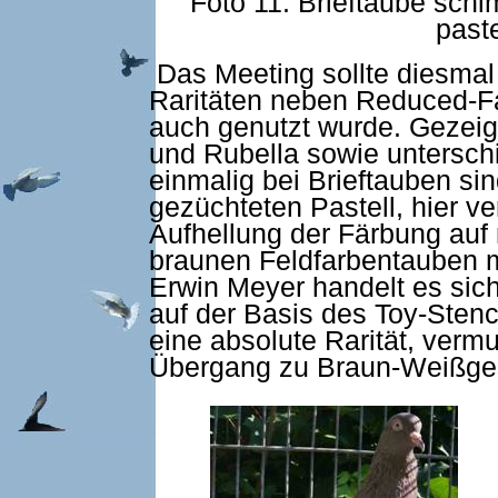
Foto 11: Brieftaube sch
past
Das Meeting sollte diesmal 
Raritäten neben Reduced-Fa
auch genutzt wurde. Gezeig
und Rubella sowie untersch
einmalig bei Brieftauben si
gezüchteten Pastell, hier v
Aufhellung der Färbung auf 
braunen Feldfarbentauben m
Erwin Meyer handelt es sich
auf der Basis des Toy-Sten
eine absolute Rarität, vermut
Übergang zu Braun-Weißges