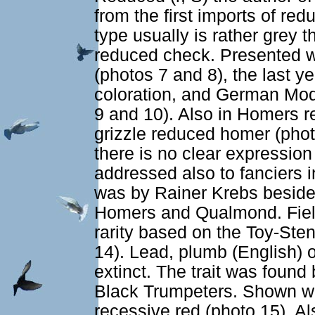
from the first imports of re
type usually is rather grey 
reduced check. Presented w
(photos 7 and 8), the last 
coloration, and German Mod
9 and 10). Also in Homers 
grizzle reduced homer (phot
there is no clear expressio
addressed also to fanciers i
was by Rainer Krebs besides
Homers and Qualmond. Field
rarity based on the Toy-Ste
14). Lead, plumb (English) o
extinct. The trait was foun
Black Trumpeters. Shown we
recessive red (photo 15). 