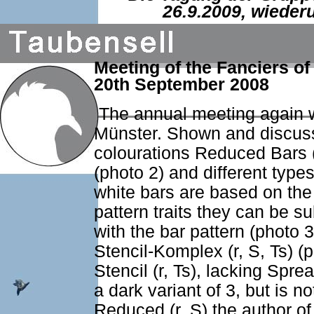
26.9.2009, wiederu
Meeting of the Fanciers o
20th September 2008
The annual meeting again w
Münster. Shown and discuss
colourations Reduced Bars (
(photo 2) and different type
white bars are based on the 
pattern traits they can be s
with the bar pattern (photo
Stencil-Komplex (r, S, Ts) 
Stencil (r, Ts), lacking Spre
a dark variant of 3, but is n
Reduced (r, S) the author o