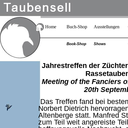
Home
Buch-Shop
Ausstellungen
Book-Shop
Shows
Jahrestreffen der Züchte
Rassetauben
Meeting of the Fanciers 
20th Septem
Das Treffen fand bei beste
Norbert Dietrich hervorrage
Altenberge statt. Manfred S
zum Teil weit angereiste Te