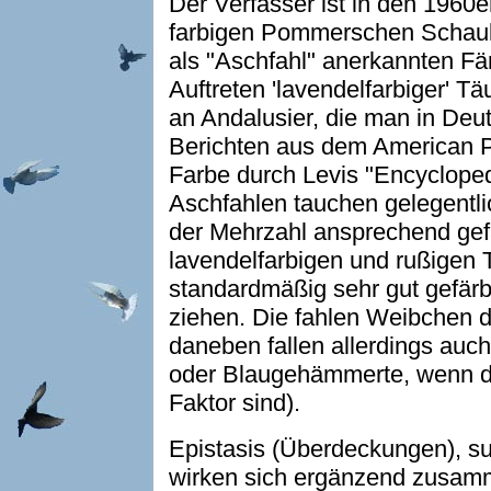
Der Verfasser ist in den 1960e
farbigen Pommerschen Schauka
als "Aschfahl" anerkannten F
Auftreten 'lavendelfarbiger' Tä
an Andalusier, die man in Deut
Berichten aus dem American P
Farbe durch Levis "Encyclope
Aschfahlen tauchen gelegentli
der Mehrzahl ansprechend gefä
lavendelfarbigen und rußigen 
standardmäßig sehr gut gefärb
ziehen. Die fahlen Weibchen da
daneben fallen allerdings au
oder Blaugehämmerte, wenn die
Faktor sind).
Epistasis (Überdeckungen), s
wirken sich ergänzend zusamm