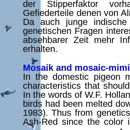
der Stipperfaktor vor
Gefiederteile denen von A
Da auch junge indische
genetischen Fragen interes
absehbarer Zeit mehr In
erhalten.
Mosaik and mosaic-mimi
In the domestic pigeon m
characteristics that shoul
In the words of W.F. Holla
birds had been melted dow
1983). Thus from genetics 
Ash-Red since the color 