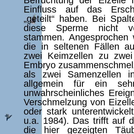
Be­fruchtung der Eizelle
Einfluss auf das Ersc
„geteilt“ haben. Bei Spal
diese Sperme nicht vo
stammen. Angesprochen 
die in sel­tenen Fällen au
zwei Keimzellen zu zwei
Embryo zusammenschmelze
als zwei Samenzellen in
allgemein für ein seh
unwahrscheinliches Ereign
Verschmelzung von Eizelle
oder stark unterentwickel
u.a. 1984). Das trifft auf
die hier gezeigten Täu