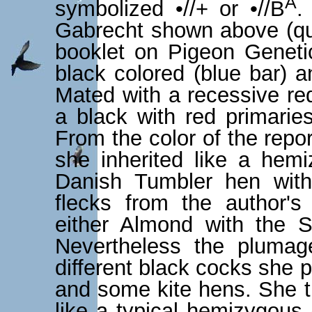
A
symbolized •//+ or •//B
.
Gabrecht shown above (qu
booklet on Pigeon Genetic
black colored (blue bar) a
Mated with a recessive red
a black with red primarie
From the color of the rep
she inherited like a hem
Danish Tumbler hen wit
flecks from the author's 
either Almond with the S
Nevertheless the pluma
different black cocks she
and some kite hens. She t
like a typical hemizygous