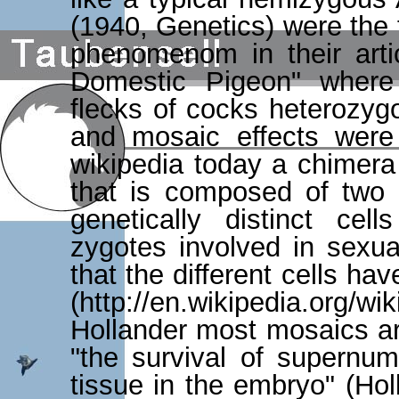
(1940, Genetics) were the f
phenomenom in their arti
Domestic Pigeon" where
flecks of cocks heterozygo
and mosaic effects were
wikipedia today a chimera
that is composed of two o
genetically distinct cell
zygotes involved in sexu
that the different cells h
(http://en.wikipedia.org
Hollander most mosaics are
"the survival of supernu
tissue in the embryo" (Hol