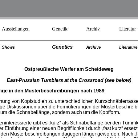
Ausstellungen
Genetik
Archiv
Literatur
Genetics
Shows
Archiv
e
Literatur
e
Ostpreußische Werfer am Scheideweg
East-Prussian Tumblers at the Crossroad
(see below)
nge in den Musterbeschreibungen nach 1989
nung von Kopfstudien zu unterschiedlichen Kurzschnäblerrasse
ige Diskussionen über die Formulierungen der Musterbeschrei
ur um die Schnabellänge, sondern auch um die Kopfform.
ninteressierte gibt es „kurz“ als Schnabellänge bei den Tümmle
inführung einer neuen Begrifflichkeit durch „fast kurz“ ersetzt 
 den Musterbeschreibungen dagegen länger geworden. Nach „fas