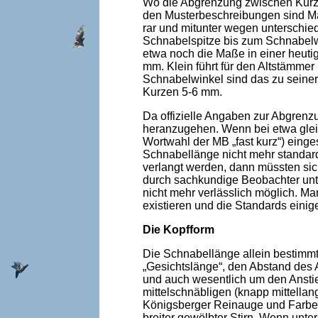
Wo die Abgrenzung zwischen Kurz- u
den Musterbeschreibungen sind Ma
rar und mitunter wegen unterschie
Schnabelspitze bis zum Schnabelw
etwa noch die Maße in einer heutig
mm. Klein führt für den Altstämmer
Schnabelwinkel sind das zu seiner
Kurzen 5-6 mm.
Da offizielle Angaben zur Abgrenzu
heranzugehen. Wenn bei etwa gleic
Wortwahl der MB „fast kurz“) einges
Schnabellänge nicht mehr standard
verlangt werden, dann müssten sic
durch sachkundige Beobachter unte
nicht mehr verlässlich möglich. M
existieren und die Standards einig
Die Kopfform
Die Schnabellänge allein bestimmt
„Gesichtslänge“, den Abstand des 
und auch wesentlich um den Anstie
mittelschnäbligen (knapp mittellan
Königsberger Reinauge und Farbenk
breiter gewölbter Stirn. Wenn unt