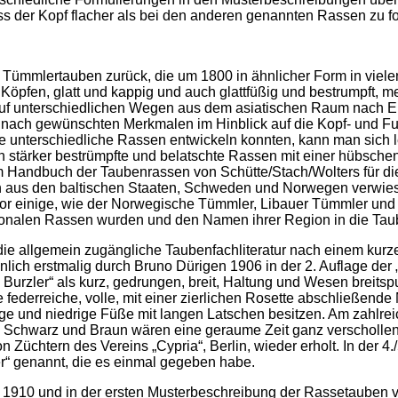
s der Kopf flacher als bei den anderen genannten Rassen zu for
 Tümmlertauben zurück, die um 1800 in ähnlicher Form in viele
Köpfen, glatt und kappig und auch glattfüßig und bestrumpft, me
e auf unterschiedlichen Wegen aus dem asiatischen Raum nach
e nach gewünschten Merkmalen im Hinblick auf die Kopf- und F
 unterschiedliche Rassen entwickeln konnten, kann man sich le
h stärker bestrümpfte und belatschte Rassen mit einer hübsch
 Handbuch der Taubenrassen von Schütte/Stach/Wolters für die
 aus den baltischen Staaten, Schweden und Norwegen verwiesen
or einige, wie der Norwegische Tümmler, Libauer Tümmler und 
gionalen Rassen wurden und den Namen ihrer Region in die Tau
die allgemein zugängliche Taubenfachliteratur nach einem ku
lich erstmalig durch Bruno Dürigen 1906 in der 2. Auflage der „
 Burzler“ als kurz, gedrungen, breit, Haltung und Wesen breitsp
ne federreiche, volle, mit einer zierlichen Rosette abschließend
uge und niedrige Füße mit langen Latschen besitzen. Am zahlrei
 Schwarz und Braun wären eine geraume Zeit ganz verschollen
 Züchtern des Vereins „Cypria“, Berlin, wieder erholt. In der 4
er“ genannt, die es einmal gegeben habe.
1910 und in der ersten Musterbeschreibung der Rassetauben 