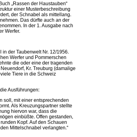
 Buch „Rassen der Haustauben“
Struktur einer Musterbeschreibung
dert, der Schnabel als mittellang.
unehmen. Das dürfte auch an der
enommen. In der 1. Ausgabe nach
er Werfer.
in der Taubenwelt Nr. 12/1956.
ischen Werfer und Pommerschen
ehnte die oder eine der tragenden
, Neuendorf, Kr. Treuburg (damalige
iele Tiere in die Schweiz
n die Ausführungen:
 soll, mit einer entsprechenden
mt. Als Kreuzungspartner stellte
ung hiervon war, dass die
mögen einbüßte. Offen gestanden,
d runden Kopf. Auf den Schauen
 den Mittelschnabel verlangten.“