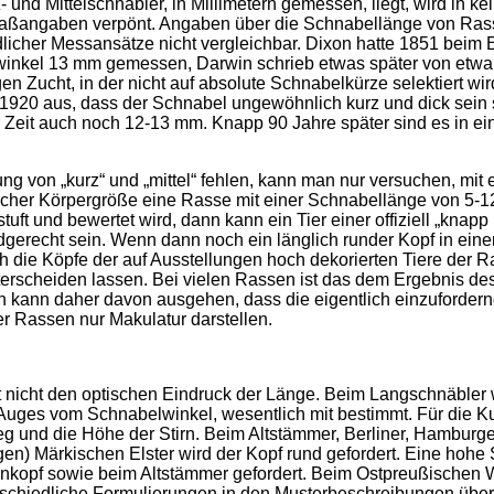
nd Mittelschnäbler, in Millimetern gemessen, liegt, wird in kei
ßangaben verpönt. Angaben über die Schnabellänge von Rassen
dlicher Messansätze nicht vergleichbar. Dixon hatte 1851 beim
inkel 13 mm gemessen, Darwin schrieb etwas später von etwa
en Zucht, in der nicht auf absolute Schnabelkürze selektiert wir
 1920 aus, dass der Schnabel ungewöhnlich kurz und dick sein s
 Zeit auch noch 12-13 mm. Knapp 90 Jahre später sind es in e
ng von „kurz“ und „mittel“ fehlen, kann man nur versuchen, mit
her Körpergröße eine Rasse mit einer Schnabellänge von 5-12 m
tuft und bewertet wird, dann kann ein Tier einer offiziell „knapp
gerecht sein. Wenn dann noch ein länglich runder Kopf in ein
h die Köpfe der auf Ausstellungen hoch dekorierten Tiere der
rscheiden lassen. Bei vielen Rassen ist das dem Ergebnis des
an kann daher davon ausgehen, dass die eigentlich einzuforder
er Rassen nur Makulatur darstellen.
 nicht den optischen Eindruck der Länge. Beim Langschnäbler w
Auges vom Schnabelwinkel, wesentlich mit bestimmt. Für die K
g und die Höhe der Stirn. Beim Altstämmer, Berliner, Hamburge
gen) Märkischen Elster wird der Kopf rund gefordert. Eine hohe 
opf sowie beim Altstämmer gefordert. Beim Ostpreußischen Werf
erschiedliche Formulierungen in den Musterbeschreibungen übe