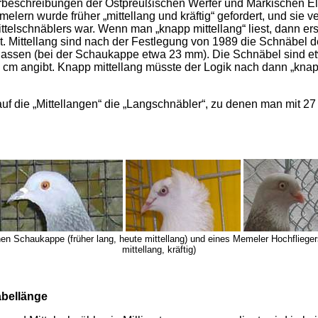
terbeschreibungen der Ostpreußischen Werfer und Märkischen El
lern wurde früher „mittellang und kräftig“ gefordert, und sie 
ttelschnäblers war. Wenn man „knapp mittellang“ liest, dann ers
ist. Mittellang sind nach der Festlegung von 1989 die Schnäb
assen (bei der Schaukappe etwa 23 mm). Die Schnäbel sind etw
2 cm angibt. Knapp mittellang müsste der Logik nach dann „knap
auf die „Mittellangen“ die „Langschnäbler“, zu denen man mit 
 Schaukappe (früher lang, heute mittellang) und eines Memeler Hochfliegers (
mittellang, kräftig)
abellänge