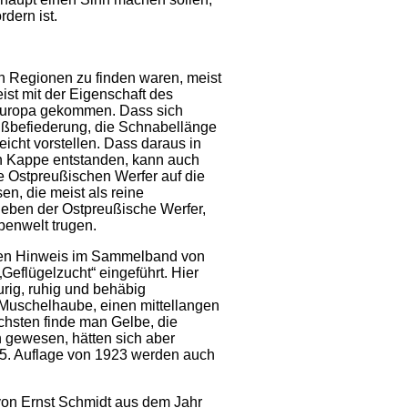
dern ist.
n Regionen zu finden waren, meist
ist mit der Eigenschaft des
 Europa gekommen. Dass sich
ußbefiederung, die Schnabellänge
icht vorstellen. Dass daraus in
en Kappe entstanden, kann auch
 Ostpreußischen Werfer auf die
, die meist als reine
eben der Ostpreußische Werfer,
benwelt trugen.
rzen Hinweis im Sammelband von
Geflügelzucht“ eingeführt. Hier
urig, ruhig und behäbig
e Muschelhaube, einen mittellangen
chsten finde man Gelbe, die
 gewesen, hätten sich aber
./5. Auflage von 1923 werden auch
von Ernst Schmidt aus dem Jahr