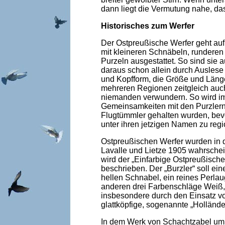
dann liegt die Vermutung nahe, das
Historisches zum Werfer
Der Ostpreußische Werfer geht auf
mit kleineren Schnäbeln, runderen 
Purzeln ausgestattet. So sind si
daraus schon allein durch Ausles
und Kopfform, die Größe und Länge
mehreren Regionen zeitgleich auc
niemanden verwundern. So wird im
Gemeinsamkeiten mit den Purzlern
Flugtümmler gehalten wurden, bev
unter ihren jetzigen Namen zu re
Ostpreußischen Werfer wurden in 
Lavalle und Lietze 1905 wahrschein
wird der „Einfarbige Ostpreußische
beschrieben. Der „Burzler“ soll ei
hellen Schnabel, ein reines Perla
anderen drei Farbenschläge Weiß,
insbesondere durch den Einsatz von
glattköpfige, sogenannte „Holländ
In dem Werk von Schachtzabel um 