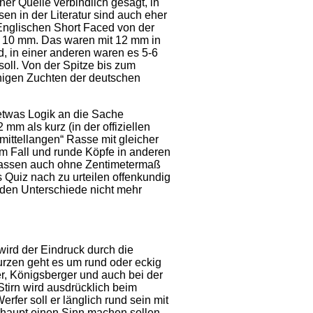
ner Quelle verbindlich gesagt, in
 in der Literatur sind auch eher
 Englischen Short Faced von der
 10 mm. Das waren mit 12 mm in
d, in einer anderen waren es 5-6
oll. Von der Spitze bis zum
inigen Zuchten der deutschen
 etwas Logik an die Sache
m als kurz (in der offiziellen
 mittellangen“ Rasse mit gleicher
em Fall und runde Köpfe in anderen
 Rassen auch ohne Zentimetermaß
 Quiz nach zu urteilen offenkundig
nden Unterschiede nicht mehr
ird der Eindruck durch die
urzen geht es um rund oder eckig
r, Königsberger und auch bei der
Stirn wird ausdrücklich beim
er soll er länglich rund sein mit
rhaupt einen Sinn machen sollen,