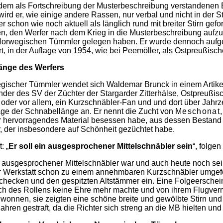
 dem als Fortschreibung der Musterbeschreibung verstandenen
ird er, wie einige andere Rassen, nur verbal und nicht in der 
r schon wie noch aktuell als länglich rund mit breiter Stirn gefor
n, den Werfer nach dem Krieg in die Musterbeschreibung aufz
 Norwegischen Tümmler gelegen haben. Er wurde dennoch aufg
t, in der Auflage von 1954, wie bei Peemöller, als Ostpreußisch
änge des Werfers
ischer Tümmler wendet sich Waldemar Brunck in einem Artikel 
nder des SV der Züchter der Stargarder Zitterhälse, Ostpreuß
der vor allem, ein Kurzschnäbler-Fan und und dort über Jahrz
rage der Schnabellänge an. Er nennt die Zucht von
Meschonat
 hervorragendes Material besessen habe, aus dessen Bestand v
r, der insbesondere auf Schönheit gezüchtet habe.
: „
Er soll ein ausgesprochener Mittelschnäbler sein
“, folge
n ausgesprochener Mittelschnäbler war und auch heute noch sein
r Werkstatt schon zu einem annehmbaren Kurzschnäbler umgefor
hecken und den gespitzten Altstämmer ein. Eine Folgeerschein
ch des Rollens keine Ehre mehr machte und von ihrem Flugver
wonnen, sie zeigten eine schöne breite und gewölbte Stirn un
ahren gestraft, da die Richter sich streng an die MB hielten und