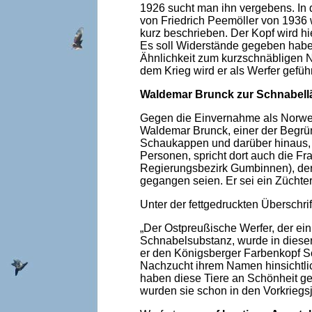
1926 sucht man ihn vergebens. In
von Friedrich Peemöller von 1936 w
kurz beschrieben. Der Kopf wird hie
Es soll Widerstände gegeben habe
Ähnlichkeit zum kurzschnäbligen
dem Krieg wird er als Werfer geführ
Waldemar Brunck zur Schnabell
Gegen die Einvernahme als Norweg
Waldemar Brunck, einer der Begrü
Schaukappen und darüber hinaus, o
Personen, spricht dort auch die F
Regierungsbezirk Gumbinnen), der
gegangen seien. Er sei ein Züchte
Unter der fettgedruckten Überschrift
„Der Ostpreußische Werfer, der ei
Schnabelsubstanz, wurde in diese
er den Königsberger Farbenkopf Sc
Nachzucht ihrem Namen hinsichtli
haben diese Tiere an Schönheit ge
wurden sie schon in den Vorkriegsj