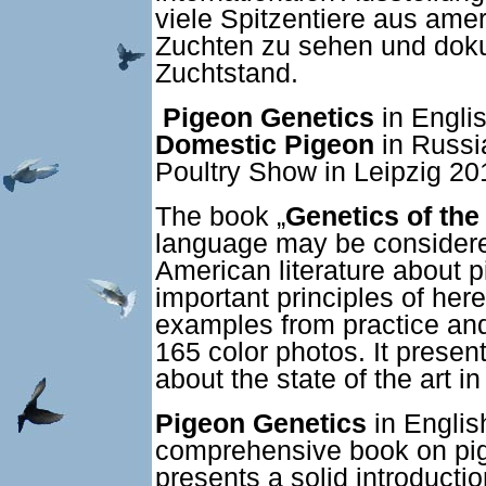
viele Spitzentiere aus am
Zuchten zu sehen und doku
Zuchtstand.
Pigeon Genetics
in Engli
Domestic Pigeon
in Russi
Poultry Show in Leipzig 20
The book „
Genetics of th
language may be considere
American literature about 
important principles of her
examples from practice an
165 color photos. It prese
about the state of the art i
Pigeon Genetics
in Englis
comprehensive book on pig
presents a solid introductio