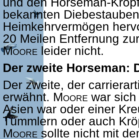
und den Horseman-Kröpfe
bekannten Diebestaubens
Heimkehrvermögen hervo
20 Meilen Entfernung zur
Moore
leider nicht.
Der zweite Horseman: 
Der zweite, der carriera
erwähnt.
Moore
war sich 
Asien war oder einer Kre
Tümmlern oder auch Kröp
Moore
sollte nicht mit 