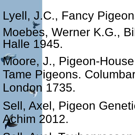
Lyell, J.C., Fancy Pigeo
Moebes, Werner K.G., Bi
Halle 1945.
Moore, J., Pigeon-House. 
Tame Pigeons. Colum­bari
London 1735.
Sell, Axel, Pigeon Genet
Achim 2012.