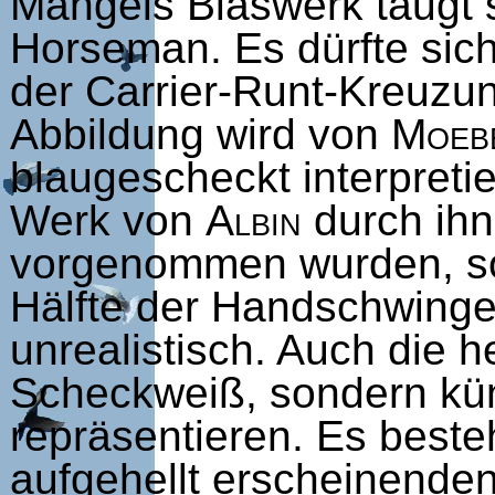
Mangels Blaswerk taugt 
Horseman. Es dürfte sic
der Carrier-Runt-Kreuzun
Abbildung wird von
Moeb
blaugescheckt interpreti
Werk von
Albin
durch ihn
vorgenommen wurden, so 
Hälfte der Handschwinge
unrealistisch. Auch die 
Scheckweiß, sondern küns
repräsentieren. Es beste
aufgehellt erscheinenden