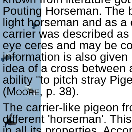
Pouting Horseman. The b
light horseman and as a 
carrier was described as
eye ceres and may be con
information is also given
idea of a cross between a
ability "to pitch stray Pi
(
Moore
, p. 38).
The carrier-like pigeon 
different 'horseman'. Thi
in all its properties. Acc