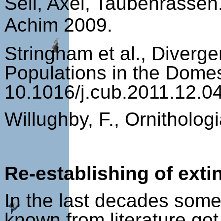
Sell, Axel, Taubenrassen
Achim 2009.
Stringham et al., Diverg
Populations in the Domes
10.1016/j.cub.2011.12.0
Willughby, F., Ornitholo
Re-establishing of ext
In the last decades some
known from literature got