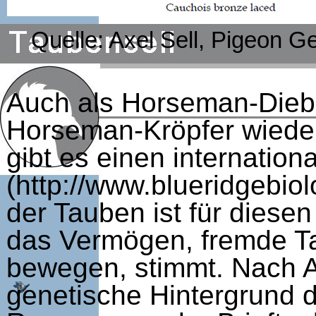
Quelle: Axel Sell, Pigeon G
Auch als Horseman-Diebe
Horseman-Kröpfer wieder
gibt es einen internatio
(http://www.blueridgebio
der Tauben ist für diese
das Vermögen, fremde Ta
bewegen, stimmt. Nach A
genetische Hintergrund 