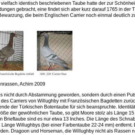
nd vielfach identisch beschriebenen Taube hatte der zur Schön
ldungen gebracht, eine findet sich aber kurz darauf 1765 in der 
 Bewarzung, die beim Englischen Carrier noch einmal deutlich
benrassen, Achim 2009
dings nicht durch Abstammung geworden, sondern durch einen Pu
n des Carriers von Willughby mit Französischen Bagdetten zur
 Legende der Türkischen Botentaube für sich beanspruchte. Ident
Größe der gewöhnlichen Taube, so gibt Moore stolz als Länge 1
n Brieftaube sind es nur etwa 13 Inches. Die Länge des Schnabe
n' Länge Willughbys (bei einer Farbentaube 22-24 mm) entfernt
rden. Dragoon und Horseman, die Willughby nicht als Rassen nan