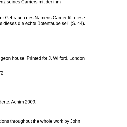
nz seines Carriers mit der ihm
"Der Gebrauch des Namens Carrier für diese
ieses die echte Botentaube sei" (S. 44).
igeon house, Printed for J. Wilford, London
72.
derte, Achim 2009.
itions throughout the whole work by John