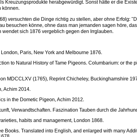
s Kreuzungsprodukte herabgewürdigt. Sonst hätte er die Existe
n können.
8) versuchten die Dinge richtig zu stellen, aber ohne Erfolg: 
au besuchen könne, ohne dass man jemanden sagen höre, dass d
on wendet sich 1876 vergeblich gegen den Irrglauben.
ns. London, Paris, New York and Melbourne 1876.
tion to Natural History of Tame Pigeons. Colum­barium: or the p
ndon MDCCLXV (1765), Reprint Chicheley, Bucking­hamshire 19
n, Achim 2014.
ics in the Dometic Pigeon, Achim 2012.
kunft, Verwandtschaften.
Faszination Tauben durch die Jahrhun
, varieties, habits and management, London 1868.
ee Books. Translated into English, and enlarged with many Add
1678.