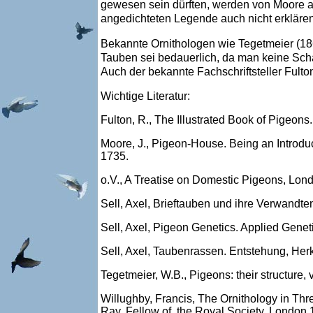
gewesen sein dürften, werden von Moore al
angedichteten Legende auch nicht erkläre
Bekannte Ornithologen wie Tegetmeier (186
Tauben sei bedauerlich, da man keine Sch
Auch der bekannte Fachschriftsteller Fult
Wichtige Literatur:
Fulton, R., The Illustrated Book of Pigeo
Moore, J., Pigeon-House.
Being an Introduc
1735.
o.V., A Treatise on Domestic Pigeons, Lo
Sell, Axel, Brieftauben und ihre Verwandte
Sell, Axel, Pigeon Genetics. Applied Genet
Sell, Axel, Taubenrassen. Entstehung, Her
Tegetmeier, W.B., Pigeons: their structure
Willughby, Francis, The Ornithology in Thr
Ray, Fellow of the Royal Society, London 