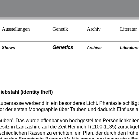
Ausstellungen
Genetik
Archiv
Literatur
Genetics
Shows
Archiv
e
Literatur
e
ebstahl (identity theft)
ubenrasse werbend in ein besonderes Licht. Phantasie schlägt d
r der ersten Monographie über Tauben und dadurch Einfluss au
auben'. Das wurde offenbar von hochgestellten Persönlichkeiten 
itz in Lancashire auf die Zeit Heinrich I (1100-1135) zurückgef
chiedlichen Rassen zu errichten, ein Plan, der durch den frühe