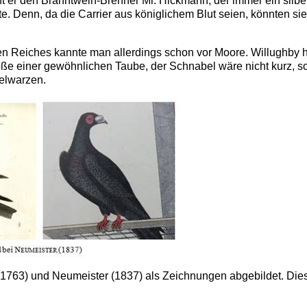
nt er den Branntwein-Brenner Mr. Hickmann, der immer ein silbe
e. Denn, da die Carrier aus königlichem Blut seien, könnten si
n Reiches kannte man allerdings schon vor Moore. Willughby h
ße einer gewöhnlichen Taube, der Schnabel wäre nicht kurz, s
elwarzen.
h (1763) und Neumeister (1837) als Zeichnungen abgebildet. Di