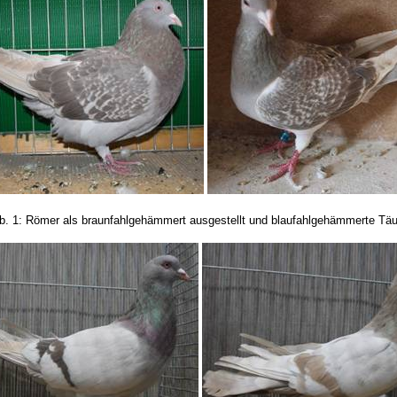
b. 1: Römer als braunfahlgehämmert ausgestellt und blaufahlgehämmerte Täu