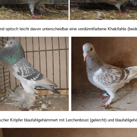
d optisch leicht davon unterscheidbar eine verdünntfarbene Khakifahle (beide
scher Kröpfer blaufahlgehämmert mit Lerchenbrust (gelercht) und blaufahlge