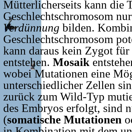
Mütterlicherseits kann die
Geschlechtschromosom nu
Verdünnung
bilden. Kombin
Geschlechtschromosom pote
kann daraus kein Zygot für
entstehen.
Mosaik
entstehen
wobei Mutationen eine Mögl
unterschiedlicher Zellen si
zurück zum Wild-Typ mutie
des Embryos erfolgt, sind 
(
somatische Mutationen
o
in Kombination mit dem un