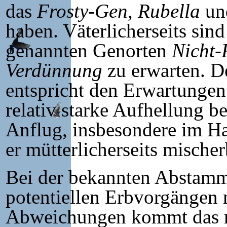
das
Frosty-Gen
,
Rubella
un
haben. Väterlicherseits si
genannten Genorten
Nicht-
Verdünnung
zu erwarten. D
entspricht den Erwartungen
relativ starke Aufhellung b
Anflug, insbesondere im Hal
er mütterlicherseits mischer
Bei der bekannten Abstam
potentiellen Erbvorgängen 
Abweichungen kommt das mü