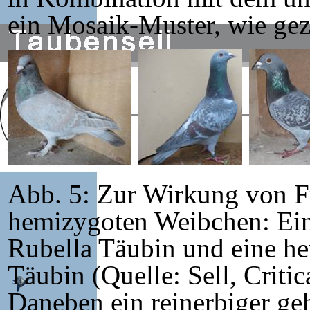
ein Mosaik-Muster, wie gez
Abb. 5: Zur Wirkung von Fr
hemizygoten Weibchen: Ei
Rubella Täubin und eine h
Täubin (Quelle: Sell, Critic
Daneben ein reinerbiger ge