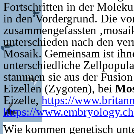
Fortschritten in der Moleku
in den Vordergrund. Die v
zusammengefassten ‚mosaik
unterschieden nach den ve
Mosaik. Gemeinsam ist ihne
unterschiedliche Zellpopula
stammen sie aus der Fusion
Eizellen (Zygoten), bei
Mos
Eizelle
,
https://www.britan
https://www.embryology.ch
Wie kommen genetisch unter