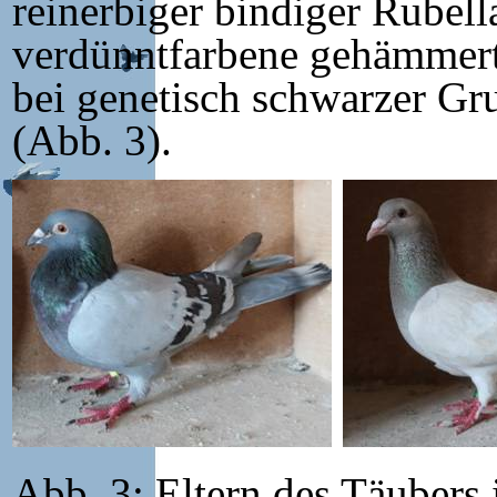
reinerbiger bindiger Rubell
verdünntfarbene gehämmerte
bei genetisch schwarzer Gr
(Abb. 3).
Abb. 3: Eltern des Täubers 