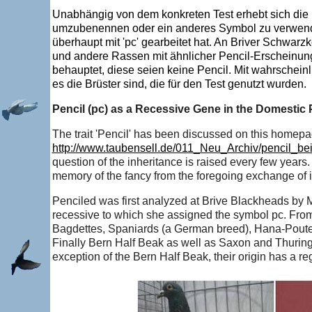
Unabhängig von dem konkreten Test erhebt sich die F
umzubenennen oder ein anderes Symbol zu verwenden.
überhaupt mit 'pc' gearbeitet hat. An Briver Schwar
und andere Rassen mit ähnlicher Pencil-Erscheinung
behauptet, diese seien keine Pencil. Mit wahrschei
es die Brüster sind, die für den Test genutzt wurden.
Pencil (pc) as a Recessive Gene in the Domestic
The trait 'Pencil' has been discussed on this homepag
http://www.taubensell.de/011_Neu_Archiv/pencil_be
question of the inheritance is raised every few years. I
memory of the fancy from the foregoing exchange of i
Penciled was first analyzed at Brive Blackheads by M
recessive to which she assigned the symbol pc. Fro
Bagdettes, Spaniards (a German breed), Hana-Pouter
Finally Bern Half Beak as well as Saxon and Thuring
exception of the Bern Half Beak, their origin has a re