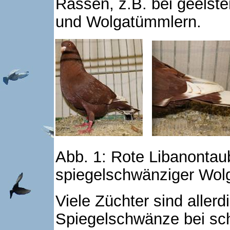
Rassen, z.B. bei geelst
und Wolgatümmlern.
Abb. 1: Rote Libanontau
spiegelschwänziger Wol
Viele Züchter sind allerd
Spiegelschwänze bei sc