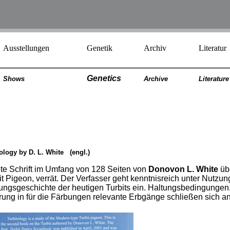
Ausstellungen
Genetik
Archiv
Literatur
Genetics
Shows
Archiv
e
Literatur
e
tology by D. L. White (engl.)
ete Schrift im Umfang von 128 Seiten von
Donovon L. White
übe
it Pigeon, verrät. Der Verfasser geht kenntnisreich unter Nutzun
ungsgeschichte der heutigen Turbits ein. Haltungsbedingungen, 
ung in für die Färbungen relevante Erbgänge schließen sich an