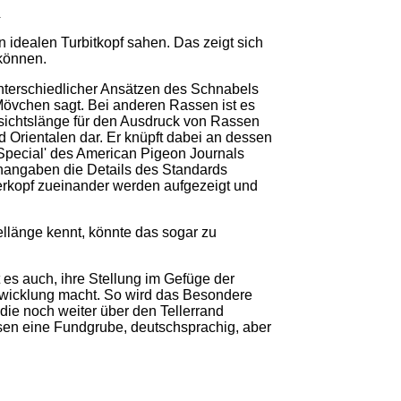
.
n idealen Turbitkopf sahen. Das zeigt sich
 können.
unterschiedlicher Ansätzen des Schnabels
övchen sagt. Bei anderen Rassen ist es
sichtslänge für den Ausdruck von Rassen
nd Orientalen dar. Er knüpft dabei an dessen
Special' des American Pigeon Journals
enangaben die Details des Standards
terkopf zueinander werden aufgezeigt und
llänge kennt, könnte das sogar zu
es auch, ihre Stellung im Gefüge der
wicklung macht. So wird das Besondere
die noch weiter über den Tellerrand
n eine Fundgrube, deutschsprachig, aber