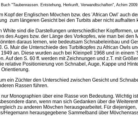
m Buch "Taubenrassen. Entstehung, Herkunft, Verwandtschaften", Achim 2009
e im Kopf der Englischen Mövchen bzw. des 'African Owl' auch de
lung zum längeren Gesicht bei den Turbits aber nicht aufhalten
n White sind die Darstellungen unterschiedlicher Kopfformen, 
es des Auges bzw. der Länge des Vorkopfes, wie man bei den M
 könnten daraus lernen, wie bedeutsam Schnabeleinbau und Ge
 J. G. Muir die Unterschiede des Turbitkopfes zu African Owls u
 1949 an. Diese wurden auch bei Kleinpell 1968 und in einem '
en. Auf den S. 60 ff. werden mit Zeichnungen und z.T. mit Größ
ie relative Positionierung von Schnabel, Auge, Kappe und Hin
Orientierung.
kaum ein Züchter den Unterschied zwischen Gesicht und Schnabe
nderen Rassen führen.
t nur Monographien über eine Rasse von Bedeutung. Wichtig ist 
nsbesondere dann, wenn man sich Gedanken über die Weiterent
rgleich zu anderen Mövchen herausgearbeitet. Für diejenigen, 
muss/Hegemann herausgegebene Sammelband über Mövchenrasse