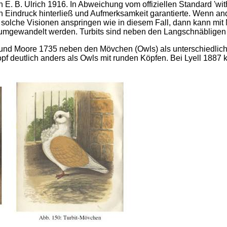
von E. B. Ulrich 1916. In Abweichung vom offiziellen Standard 'wi
 Eindruck hinterließ und Aufmerksamkeit garantierte. Wenn an
uf solche Visionen anspringen wie in diesem Fall, dann kann mi
mgewandelt werden. Turbits sind neben den Langschnäbligen T
 und Moore 1735 neben den Mövchen (Owls) als unterschiedlic
pf deutlich anders als Owls mit runden Köpfen. Bei Lyell 1887