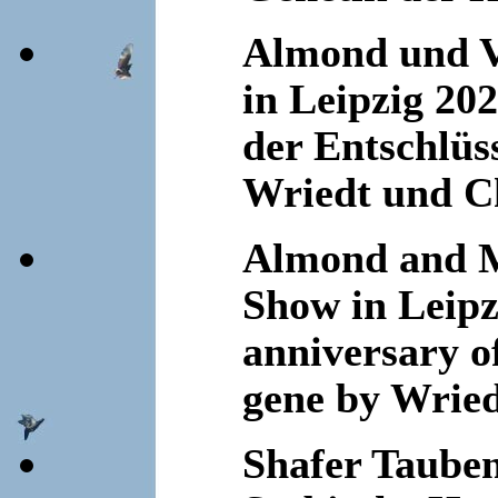
Almond und V
in Leipzig 20
der Entschlüs
Wriedt und Ch
Almond and M
Show in Leipz
anniversary of
gene by Wried
Shafer Taube