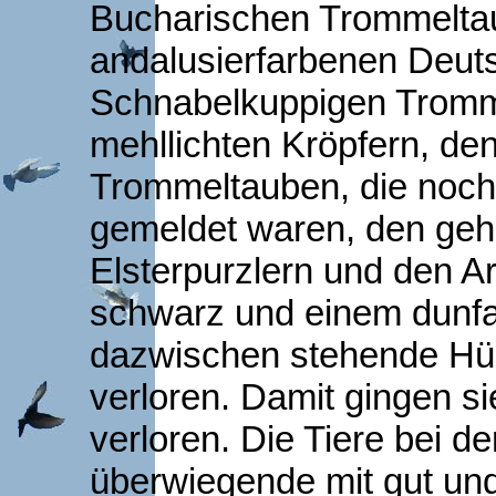
Bucharischen Trommeltau
andalusierfarbenen Deut
Schnabelkuppigen Tromm
mehllichten Kröpfern, de
Trommeltauben, die noc
gemeldet waren, den ge
Elsterpurzlern und den A
schwarz und einem dunfar
dazwischen stehende Hü
verloren. Damit gingen si
verloren. Die Tiere bei 
überwiegende mit gut und