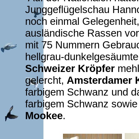
Junggeflügelschau Hanno
noch einmal Gelegenheit
ausländische Rassen vor
mit 75 Nummern Gebrauch
hellgrau-dunkelgesäumt
Schweizer Kröpfer
mehll
gelercht,
Amsterdamer K
farbigem Schwanz und da
farbigem Schwanz sowie
Mookee
.