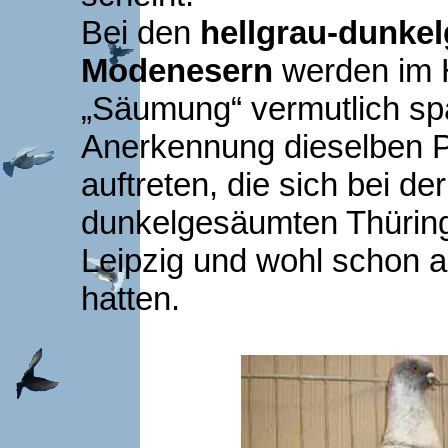
Bei den
hellgrau-dunke
Modenesern
werden im H
„Säumung“ vermutlich sp
Anerkennung dieselben 
auftreten, die sich bei d
dunkelgesäumten Thüring
Leipzig und wohl schon 
hatten.