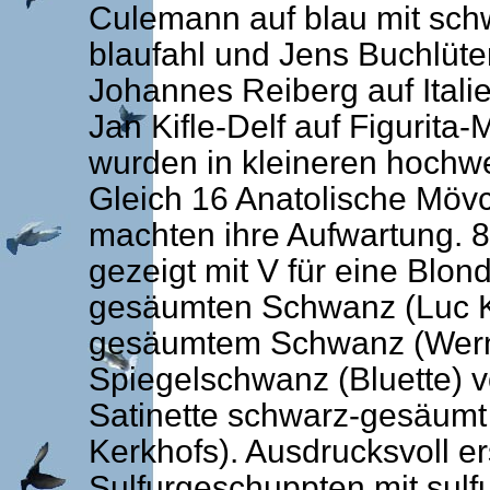
Culemann auf blau mit schw.
blaufahl und Jens Buchlüte
Johannes Reiberg auf Ital
Jan Kifle-Delf auf Figurit
wurden in kleineren hochwe
Gleich 16 Anatolische Mövc
machten ihre Aufwartung. 
gezeigt mit V für eine Blo
gesäumten Schwanz (Luc Ke
gesäumtem Schwanz (Werner
Spiegelschwanz (Bluette) v
Satinette schwarz-gesäum
Kerkhofs). Ausdrucksvoll e
Sulfurgeschuppten mit sulf