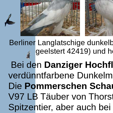
Berliner Langlatschige dunkelb
geelstert 42419) und h
Bei den
Danziger Hochfl
verdünntfarbene Dunkelma
Die
Pommerschen Scha
V97 LB Täuber von Thorst
Spitzentier, aber auch be