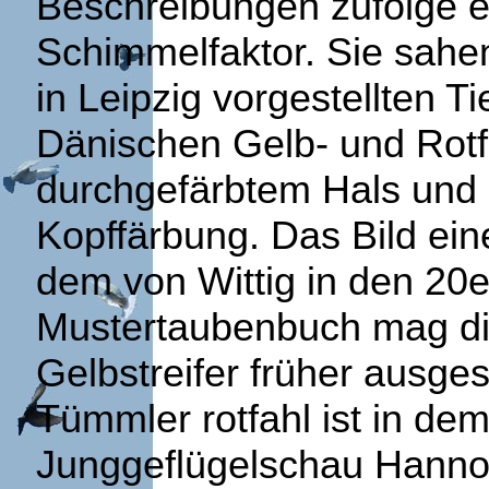
Beschreibungen zufolge eb
Schimmelfaktor. Sie sahe
in Leipzig vorgestellten T
Dänischen Gelb- und Rotfa
durchgefärbtem Hals und 
Kopffärbung. Das Bild ein
dem von Wittig in den 2
Mustertaubenbuch mag die
Gelbstreifer früher ausge
Tümmler rotfahl ist in de
Junggeflügelschau Hannov