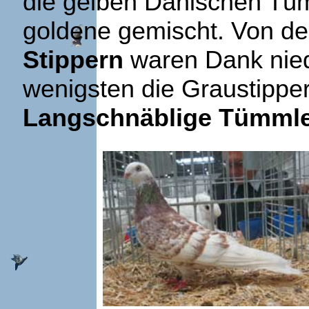
die gelben Dänischen Tüm
goldene gemischt. Von d
Stippern
waren Dank nied
wenigsten die Graustipper
Langschnäblige Tümml