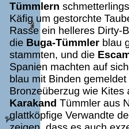
Tümmlern
schmetterlings
Käfig um gestorchte Taube
Rasse ein helleres Dirty-B
die
Buga-Tümmler
blau g
stammten, und die
Escam
Spanien machten auf sich
blau mit Binden gemeldet
Bronzeüberzug wie Kites
Karakand
Tümmler aus N
glattköpfige Verwandte d
zeigen, dass es auch exze