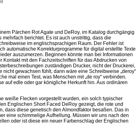
5)
 einem Pärchen Rot Agate und DeRoy, im Katalog durchgängig
hrfach berichtet. Es ist auch unstrittig, dass die
 Schreibweise im englischsprachigen Raum. Der Fehler ist
h automatische Korrekturprogramme für digital erstellte Texte
ler wieder auszumerzen. Beginnen könnte man bei Informationen
r Kontakt mit den Fachzeitschriften für das Abdrucken von
sterbeschreibungen zuständigen Drucker, nicht der Druckerei,
e nicht gewachsen fühlt, dann wäre eine Schreibweise „deroy“
e mal einen Test, was Menschen mit „de roy“ verbinden.
 auf edle oder gar königliche Herkunft hin. Aus ordinären
 weiße Flecken vorgestellt wurden, ein solch typischer
 den Englischen Short Faced DeRoy gezeigt, die rote und
, dass diese genetisch den Almondfaktor besaßen. Das in
er eine schimmelige Aufhellung. Müssen wir uns nach den
llen oder ist diese ein neuer Farbenschlag der Englischen