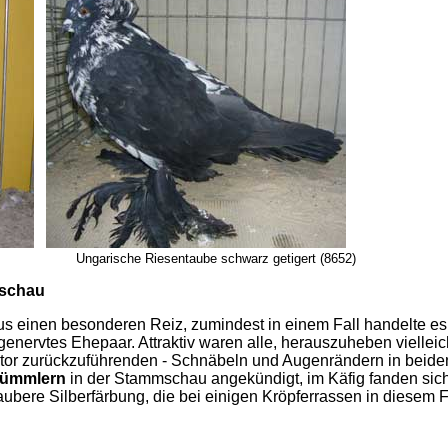
0) Ungarische Riesentaube schwarz getigert (8652)
mschau
s einen besonderen Reiz, zumindest in einem Fall handelte es 
enervtes Ehepaar. Attraktiv waren alle, herauszuheben viellei
aktor zurückzuführenden - Schnäbeln und Augenrändern in beide
Tümmlern
in der Stammschau angekündigt, im Käfig fanden sich
saubere Silberfärbung, die bei einigen Kröpferrassen in diesem 