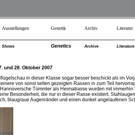
Ausstellungen
Genetik
Archiv
Literatur
Genetics
Shows
Archiv
e
Literatur
e
. und 28. Oktober 2007
lügelschau in dieser Klasse sogar besser beschickt als im Vor
kleinere von sonst selten gezeigten Rassen in zum Teil hervorr
annoversche Tümmler als Heimatrasse wurden mit immerhin 57 
ine Besonderheit, die nur in dieser Rasse existiert. Stahlauge
ich, blaugraue Augenränder und einen dunkel angelaufenen S