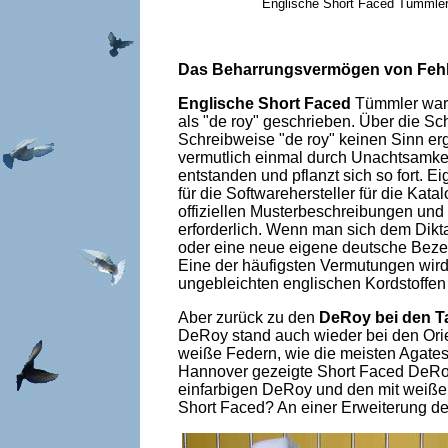
Englische Short Faced Tümmler Rot
Das Beharrungsvermögen von Fehl
Englische Short Faced
Tümmler ware
als "de roy" geschrieben. Über die Sc
Schreibweise "de roy" keinen Sinn erg
vermutlich einmal durch Unachtsamkeit
entstanden und pflanzt sich so fort. 
für die Softwarehersteller für die Ka
offiziellen Musterbeschreibungen und
erforderlich. Wenn man sich dem Dikt
oder eine neue eigene deutsche Beze
Eine der häufigsten Vermutungen wird
ungebleichten englischen Kordstoffe
Aber zurück zu den
DeRoy bei den 
DeRoy stand auch wieder bei den Orien
weiße Federn, wie die meisten Agate
Hannover gezeigte Short Faced DeRoy
einfarbigen DeRoy und den mit weißen
Short Faced? An einer Erweiterung de