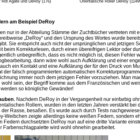
 Agate und DeRoy (176) Orientalische Roller DeRoy (1149
ern am Beispiel DeRoy
n nur in der Abteilung Stämme der Zuchtbücher vertreten mit
hreibweise „DeRoy“ und den Ursprung des Wortes wurde bereits me
ibt. Sie entspricht auch nicht der ursprünglichen und jetzigen
 beim Korrekturlesen, durch einen übereifrigen Lektor oder durc
Eigentlich unbegreiflich, dass es nicht möglich ist, diesen Feh
talogbearbeitung, dann wäre wohl auch Aufklärung und einer enge
 auch ein Kontakt und eine Aufklärung der für den Druck von Mu
at der falsch programmierten automatischen Korrekturprogramm
ichnung immer noch dem jetzigen Fehler vorzuziehen. Man mach
 wohl sein, der Begriff komme aus dem Französischen und weise
n werden so königliche Gewänder!
Tauben
. Nachdem DeRoy in der Vergangenheit nur einfarbig ohne
talischen Rollern, wurden in den letzten Jahren verstärkt bei
s der Rasse, besaßen. Es wurde auch durch Tests nachgewiesen
-Weibchen zeigte allerdings keine weißen Federn, sondern eh
 Federn durchsetzten DeRoy nun auf eine dritte Variante einste
r Farbenschlagpalette wird wohl ohnehin gearbeitet.