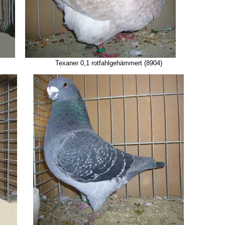
) Texaner 0,1 rotfahlgehämmert (8904)