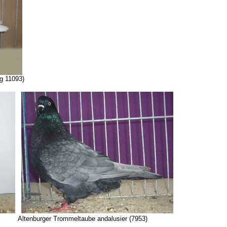
g 11093)
ltenburger Trommeltaube andalusier (7953)