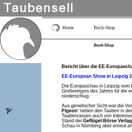
Home
Buch-Shop
Book-Shop
Bericht über die EE-Europascha
EE-European Show in Leipzig 20
Die Europaschau in Leipzig vom 
Großereignis des Jahres für die 
niederschlug.
Aus genetischer Sicht war die Vo
Pigeon
“ neben den Tauben in de
Taubenrassen auch von Interesse
Stand der
Geflügel-Börse Verl
Schau in Nürnberg aber erneut an