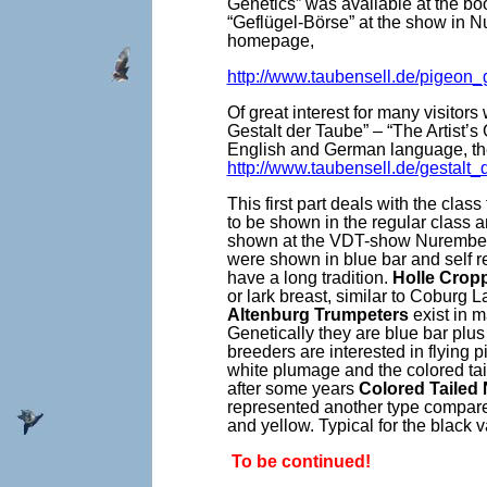
Genetics” was available at the boo
“Geflügel-Börse” at the show in N
homepage,
http://www.taubensell.de/pigeon_
Of great interest for many visitor
Gestalt der Taube” – “The Artist’s
English and German language, the
http://www.taubensell.de/gestalt
This first part deals with the cla
to be shown in the regular class 
shown at the VDT-show Nurembe
were shown in blue bar and self re
have a long tradition.
Holle Crop
or lark breast, similar to Coburg L
Altenburg Trumpeters
exist in m
Genetically they are blue bar plus 
breeders are interested in flying p
white plumage and the colored tail 
after some years
Colored Tailed
represented another type compare
and yellow. Typical for the black v
To be continued!