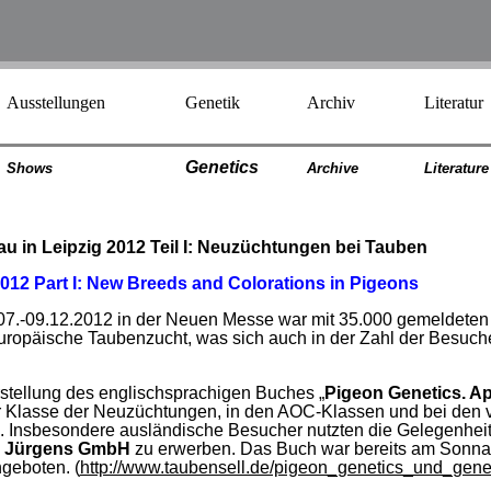
Ausstellungen
Genetik
Archiv
Literatur
Genetics
Shows
Archiv
e
Literatur
e
u in Leipzig 2012 Teil I: Neuzüchtungen bei Tauben
12 Part I: New Breeds and Colorations in Pigeons
07.-09.12.2012 in der Neuen Messe war mit 35.000 gemeldeten
europäische Taubenzucht, was sich auch in der Zahl der Besuch
rstellung des englischsprachigen Buches „
Pigeon Genetics. Ap
r Klasse der Neuzüchtungen, in den AOC-Klassen und bei den 
. Insbesondere ausländische Besucher nutzten die Gelegenheit
ag Jürgens GmbH
zu erwerben. Das Buch war bereits am Sonnabe
geboten. (
http://www.taubensell.de/pigeon_genetics_und_genet