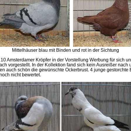
Mittelhäuser blau mit Binden und rot in der Sichtung
10 Amsterdamer Kröpfer in der Vorstellung Werbung für sich un
 vorgestellt. In der Kollektion fand sich kein Ausreißer nach 
ten auch schön die gewünschte Ockerbrust. 4 junge gestorchte
noch nicht bewertet.