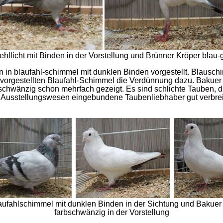
llicht mit Binden in der Vorstellung und Brünner Kröper blau-g
in blaufahl-schimmel mit dunklen Binden vorgestellt. Blausch
er vorgestellten Blaufahl-Schimmel die Verdünnung dazu. Baku
bschwänzig schon mehrfach gezeigt. Es sind schlichte Tauben,
s Ausstellungswesen eingebundene Taubenliebhaber gut verbreit
aufahlschimmel mit dunklen Binden in der Sichtung und Bakue
farbschwänzig in der Vorstellung