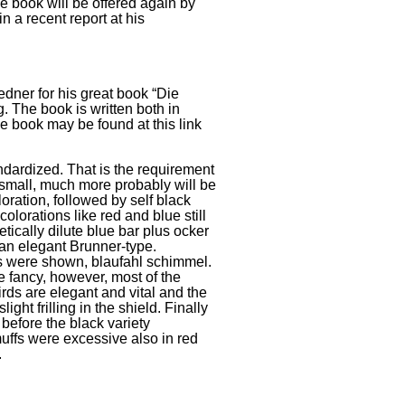
he book will be offered again by
 a recent report at his
edner for his great book “Die
. The book is written both in
 book may be found at this link
andardized. That is the requirement
 small, much more probably will be
oration, followed by self black
lorations like red and blue still
ically dilute blue bar plus ocker
an elegant Brunner-type.
tes were shown, blaufahl schimmel.
e fancy, however, most of the
irds are elegant and vital and the
ht frilling in the shield. Finally
before the black variety
ffs were excessive also in red
.