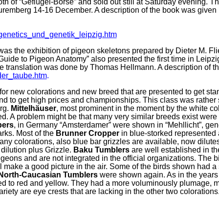
th of “Geflügel-Börse” and sold out still at Saturday evening. T
uremberg 14-16 December. A description of the book was given in
genetics_und_genetik_leipzig.htm
s was the exhibition of pigeon skeletons prepared by Dieter M. Fli
 Guide to Pigeon Anatomy” also presented the first time in Leipzig
 translation was done by Thomas Hellmann. A description of the
_der_taube.htm
.
ss for new colorations and new breed that are presented to get st
and to get high prices and championships. This class was rather
rg.
Mittelhäuser
, most prominent in the moment by the white col
d. A problem might be that many very similar breeds exist were co
pers
, in Germany “Amsterdamer” were shown in “Mehllicht”, genet
arks. Most of the
Brunner Cropper
in blue-storked represented 
any colorations, also blue bar grizzles are available, now dilu
dilution plus Grizzle.
Baku Tumblers
are well established in th
igeons and are not integrated in the official organizations. The b
make a good picture in the air. Some of the birds shown had a slig
 North-Caucasian Tumblers
were shown again. As in the years 
d to red and yellow. They had a more voluminously plumage, mu
ariety are eye crests that are lacking in the other two colorations