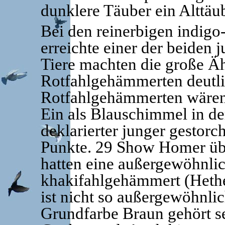
dunklere Täuber ein Alttäub
Bei den reinerbigen indi
erreichte einer der beiden
Tiere machten die große Äh
Rotfahlgehämmerten deutlic
Rotfahlgehämmerten wären s
Ein als Blauschimmel in d
deklarierter junger gestorc
Punkte. 29 Show Homer übe
hatten eine außergewöhnli
khakifahlgehämmert (Heth
ist nicht so außergewöhnl
Grundfarbe Braun gehört s