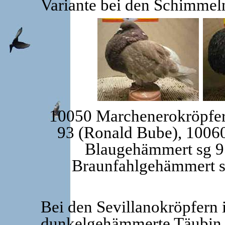
Variante bei den Schimmeln
10050 Marchenerokröpfer
93 (Ronald Bube), 1006
Blaugehämmert sg 
Braunfahlgehämmert s
Bei den Sevillanokröpfern 
dunkelgehämmerte Täubin 