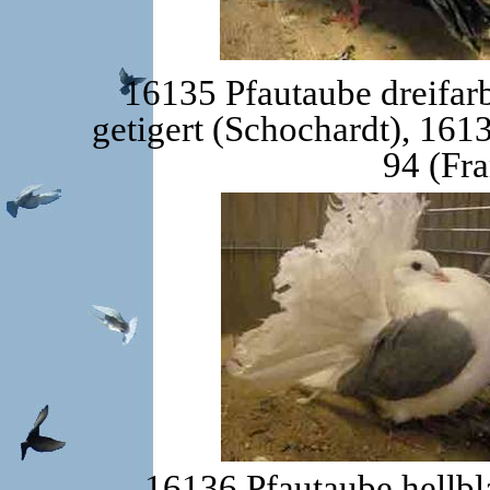
16135 Pfautaube dreifarb
getigert (Schochardt), 16
94 (Fra
16136 Pfautaube hellbl