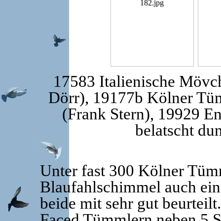
17583 Italienische Mövch
Dörr), 19177b Kölner Tüm
(Frank Stern), 19929 E
belatscht du
Unter fast 300 Kölner Tü
Blaufahlschimmel auch ein 
beide mit sehr gut beurteil
Faced Tümmlern neben 5 S