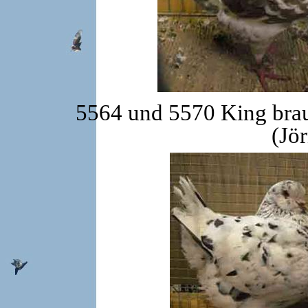
5564 und 5570 King brau
(Jö