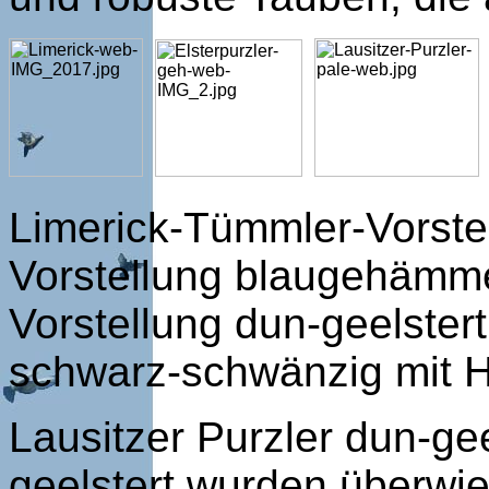
Limerick-Tümmler-Vorstel
Vorstellung blaugehämmer
Vorstellung dun-geelster
schwarz-schwänzig mit 
Lausitzer Purzler dun-gee
geelstert wurden überwie