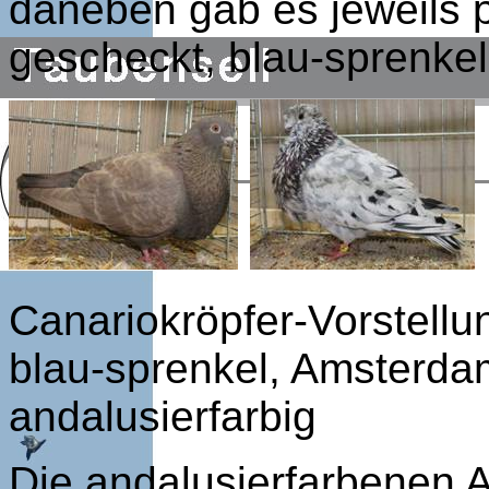
daneben gab es jeweils 
gescheckt, blau-sprenkel
Canariokröpfer-Vorstellu
blau-sprenkel, Amsterdam
andalusierfarbig
Die andalusierfarbenen 