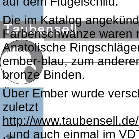
auf dem Flügelschild.
Die im Katalog angekün
Farbenschwänze waren ni
Anatolische Ringschläger
ember-blau, zum anderen
bronze Binden.
Über Ember wurde versch
zuletzt
http://www.taubensell.d
, und auch einmal im VDT