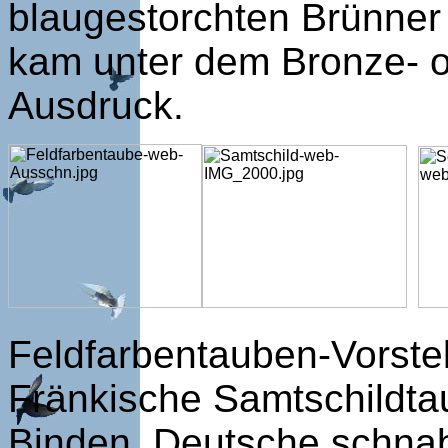
blaugestorchten Brünner 
kam unter dem Bronze- od
Ausdruck.
Feldfarbentauben-Vorste
Fränkische Samtschildta
Binden, Deutsche schna