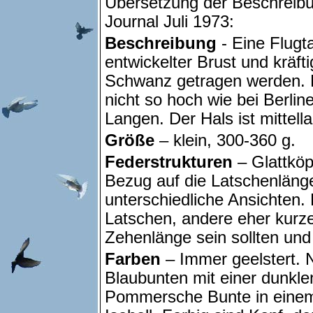
Übersetzung der Beschreib
Journal Juli 1973:
Beschreibung
- Eine Flugta
entwickelter Brust und kräft
Schwanz getragen werden. De
nicht so hoch wie bei Berlin
Langen. Der Hals ist mittell
Größe
– klein, 300-360 g.
Federstrukturen
– Glattköpf
Bezug auf die Latschenläng
unterschiedliche Ansichten.
Latschen, andere eher kurze,
Zehenlänge sein sollten und
Farben
– Immer geelstert.
Blaubunten mit einer dunkle
Pommersche Bunte in einem h