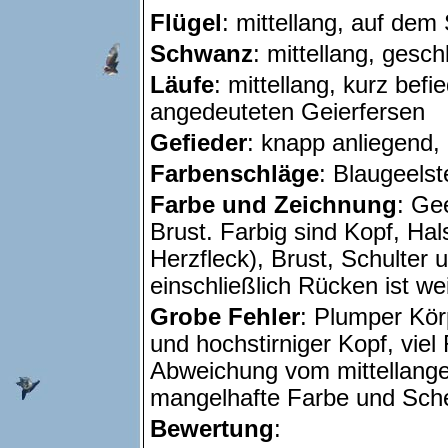
Flügel
: mittellang, auf de
Schwanz
: mittellang, gesc
Läufe
: mittellang, kurz befi
angedeuteten Geierfersen
Gefieder
: knapp anliegend, 
Farbenschläge
: Blaugeelst
Farbe und Zeichnung
: Ge
Brust. Farbig sind Kopf, Ha
Herzfleck), Brust, Schulter
einschließlich Rücken ist we
Grobe Fehler
: Plumper Körp
und hochstirniger Kopf, viel 
Abweichung vom mittellange
mangelhafte Farbe und Sch
Bewertung
: