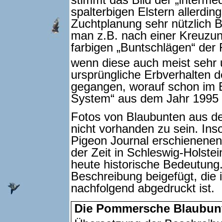
stimmt das Bild der „interme
spalterbigen Elstern allerdin
Zuchtplanung sehr nützlich B
man z.B. nach einer Kreuzun
farbigen „Buntschlägen“ der 
wenn diese auch meist sehr 
ursprüngliche Erbverhalten 
gegangen, worauf schon im 
System“ aus dem Jahr 1995 
Fotos von Blaubunten aus der
nicht vorhanden zu sein. In
Pigeon Journal erschienenen
der Zeit in Schleswig-Holste
heute historische Bedeutung
Beschreibung beigefügt, die
nachfolgend abgedruckt ist.
Die Pommersche Blaubunte