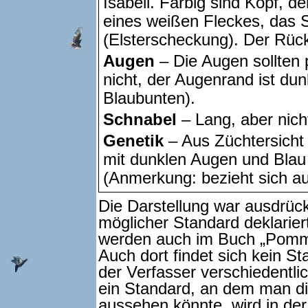
Isabell. Farbig sind Kopf, d
eines weißen Fleckes, das 
(Elsterscheckung). Der Rück
Augen
– Die Augen sollten p
nicht, der Augenrand ist dun
Blaubunten).
Schnabel
– Lang, aber nich
Genetik
– Aus Züchtersicht 
mit dunklen Augen und Blau
(Anmerkung: bezieht sich au
Die Darstellung war ausdrück
möglicher Standard deklarier
werden auch im Buch „Pomm
Auch dort findet sich kein S
der Verfasser verschiedentl
ein Standard, an dem man di
aussehen könnte, wird in der