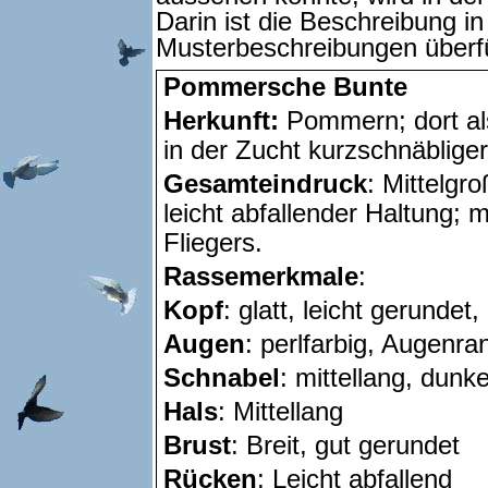
Darin ist die Beschreibung i
Musterbeschreibungen überf
Pommersche Bunte
Herkunft:
Pommern; dort a
in der Zucht kurzschnäblige
Gesamteindruck
: Mittelgr
leicht abfallender Haltung;
Fliegers.
Rassemerkmale
:
Kopf
: glatt, leicht gerundet,
Augen
: perlfarbig, Augenra
Schnabel
: mittellang, dunke
Hals
: Mittellang
Brust
: Breit, gut gerundet
Rücken
: Leicht abfallend