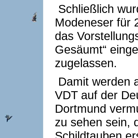
Schließlich wu
Modeneser für 2
das Vorstellung
Gesäumt“ eingef
zugelassen.
Damit werden a
VDT auf der De
Dortmund vermu
zu sehen sein, 
Schildtauben er