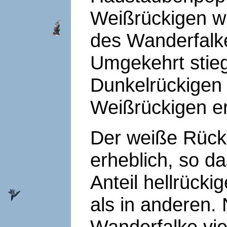
Weißrückigen wu
des Wanderfalke
Umgekehrt stieg
Dunkelrückigen
Weißrückigen er
Der weiße Rücken
erheblich, so d
Anteil hellrücki
als in anderen
Wanderfalke vie