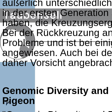
äußerlich unterschiedlic
in der ersten Generation
haben, die Kreuzungserg
Bei der Rückkreuzung an
Probleme und ist bei ei
angewiesen. Auch bei de
daher Vorsicht angebrach
Genomic Diversity and 
Pigeon