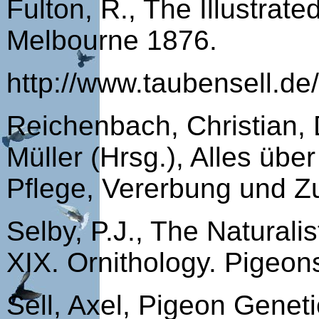
Fulton, R., The Illustra
Melbourne 1876.
http://www.taubensell.d
Reichenbach, Christian, 
Müller (Hrsg.), Alles übe
Pflege, Vererbung und Zu
Selby, P.J., The Naturalis
XIX.
Orni­thology. Pi­geo
Sell, Axel, Pigeon Genet