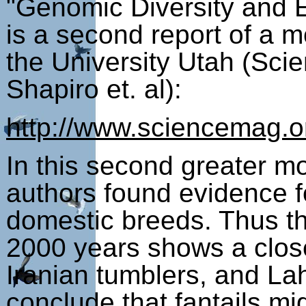
"Genomic Diversity and E
is a second report of a 
the University Utah (Sci
Shapiro et. al):
http://www.sciencemag.o
In this second greater m
authors found evidence f
domestic breeds. Thus the
2000 years shows a close
Iranian tumblers, and La
conclude that fantails m