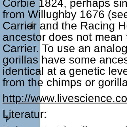
Corbié 1824, perhaps simi
from Willughby 1676 (see 
Carrier and the Racing 
ancestor does not mean t
Carrier. To use an analo
gorillas have some ance
identical at a genetic le
from the chimps or gorill
http://www.livescience.
Literatur: