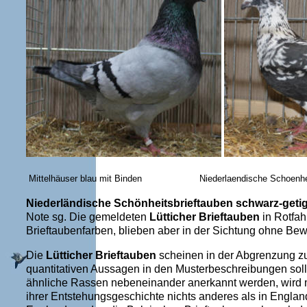
Mittelhäuser blau mit Binden Niederlaendische Schoenheitsbr
Niederländische Schönheitsbrieftauben schwarz-getig
Note sg. Die gemeldeten
Lütticher Brieftauben
in Rotfah
Brieftaubenfarben, blieben aber in der Sichtung ohne Bew
Die
Lütticher Brieftauben
scheinen in der Abgrenzung zu
quantitativen Aussagen in den Musterbeschreibungen soll
ähnliche Rassen nebeneinander anerkannt werden, wird
ihrer Entstehungsgeschichte nichts anderes als in Engla