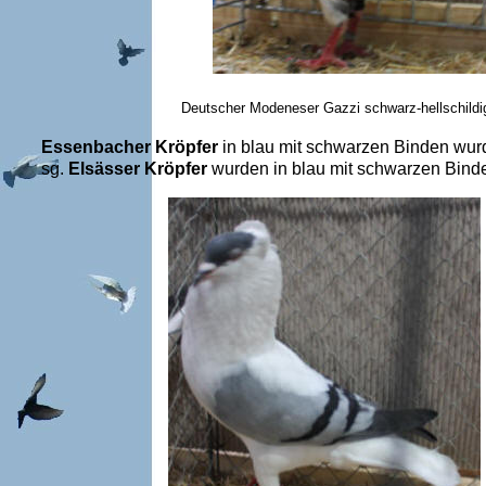
Deutscher Modeneser Gazzi schwarz-hellschildi
Essenbacher Kröpfer
in blau mit schwarzen Binden wurde
sg.
Elsässer Kröpfer
wurden in blau mit schwarzen Binde