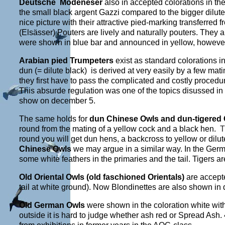
Deutsche Modeneser
also in accepted colorations in the
the small black argent Gazzi compared to the bigger dilu
nice picture with their attractive pied-marking transferre
(Elsässer) Pouters are lively and naturally pouters. They
were shown in blue bar and announced in yellow, however,
Arabian pied Trumpeters
exist as standard colorations i
dun (= dilute black) is derived at very easily by a few mat
they first have to pass the complicated and costly procedur
This absurde regulation was one of the topics disussed in t
show on december 5.
The same holds for
dun Chinese Owls and dun-tigered
round from the mating of a yellow cock and a black hen.
T
round you will get dun hens, a backcross to yellow or dilu
Chinese Owls
we may argue in a similar way. In the Germa
some white feathers in the primaries and the tail. Tigers are
Old Oriental Owls (old faschioned Orientals)
are accepte
tail at white ground). Now Blondinettes are also shown in d
Old German Owls
were shown in the coloration white wit
outside it is hard to judge whether ash red or Spread Ash.