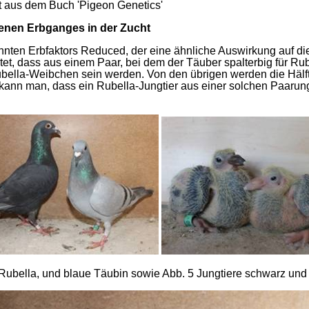
 aus dem Buch 'Pigeon Genetics'
nen Erbganges in der Zucht
annten Erbfaktors Reduced, der eine ähnliche Auswirkung auf di
t, dass aus einem Paar, bei dem der Täuber spalterbig für Ru
Rubella-Weibchen sein werden. Von den übrigen werden die Hälf
n kann man, dass ein Rubella-Jungtier aus einer solchen Paarun
r Rubella, und blaue Täubin sowie Abb. 5 Jungtiere schwarz un