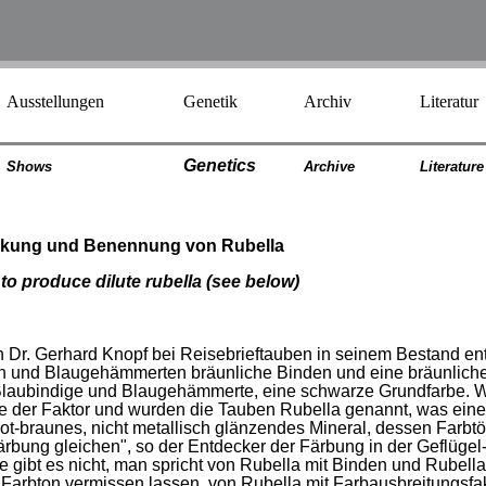
Ausstellungen
Genetik
Archiv
Literatur
Genetics
Shows
Archiv
e
Literatur
e
deckung und Benennung von Rubella
o produce dilute rubella (see below)
von Dr. Gerhard Knopf bei Reisebrieftauben in seinem Bestand en
uen und Blaugehämmerten bräunliche Binden und eine bräunlic
Blaubindige und Blaugehämmerte, eine schwarze Grundfarbe. W
der Faktor und wurden die Tauben Rubella genannt, was einen
n rot-braunes, nicht metallisch glänzendes Mineral, dessen Farb
ung gleichen", so der Entdecker der Färbung in der Geflügel
gibt es nicht, man spricht von Rubella mit Binden und Rubell
n Farbton vermissen lassen, von Rubella mit Farbausbreitungsfak