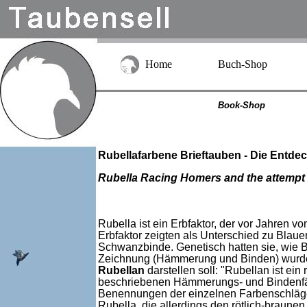
Home
Buch-Shop
Book-Shop
Rubellafarbene Brieftauben - Die Ent
Rubella Racing Homers and the attempt t
Rubella ist ein Erbfaktor, der vor Jahren 
Erbfaktor zeigten als Unterschied zu Bla
Schwanzbinde. Genetisch hatten sie, wie 
Zeichnung (Hämmerung und Binden) wurde 
Rubellan
darstellen soll: "Rubellan ist ei
beschriebenen Hämmerungs- und Bindenfärb
Benennungen der einzelnen Farbenschläge 
Rubella, die allerdings den rötlich-braune