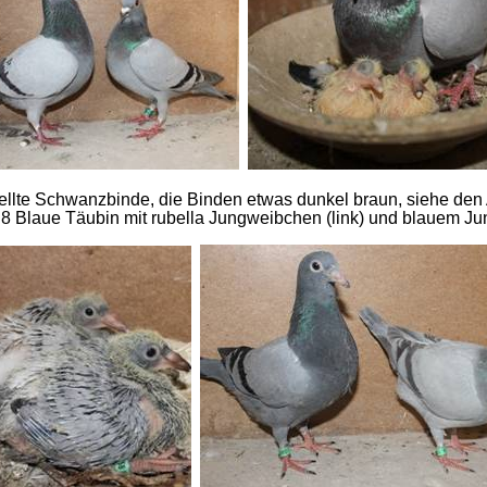
hellte Schwanzbinde, die Binden etwas dunkel braun, siehe den
8 Blaue Täubin mit rubella Jungweibchen (link) und blauem Jun