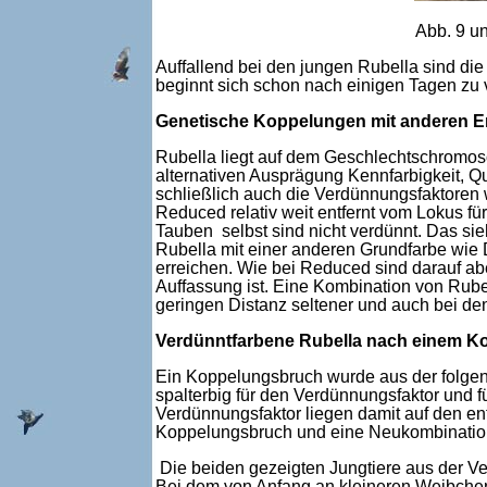
Abb. 9 un
Auffallend bei den jungen Rubella sind die 
beginnt sich schon nach einigen Tagen zu v
Genetische Koppelungen mit anderen E
Rubella liegt auf dem Geschlechtschromos
alternativen Ausprägung Kennfarbigkeit, Q
schließlich auch die Verdünnungsfaktoren w
Reduced relativ weit entfernt vom Lokus fü
Tauben selbst sind nicht verdünnt. Das s
Rubella mit einer anderen Grundfarbe wie 
erreichen. Wie bei Reduced sind darauf ab
Auffassung ist. Eine Kombination von Rube
geringen Distanz seltener und auch bei den
Verdünntfarbene Rubella nach einem 
Ein Koppelungsbruch wurde aus der folgend
spalterbig für den Verdünnungsfaktor und fü
Verdünnungsfaktor liegen damit auf den e
Koppelungsbruch und eine Neukombination
Die beiden gezeigten Jungtiere aus der Ve
Bei dem von Anfang an kleineren Weibchen