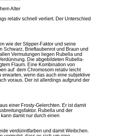
chem Alter
s relativ schnell verliert. Der Unterschied
n wie der Stipper-Faktor und seine
en Schwarz, Brieftaubenrot und Braun und
h allen Vermutungen liegen Rubella und
e Verdünnung. Die abgebildeten Rubella-
ägtem Flaum. Eine Kombination von
ppen auf dem Chromosom relativ leicht
u erwarten, wenn das auch eine subjektive
h voraus. Der ist allerdings aufgrund der
s einer Frosty-Gelerchten. Er ist damit
usbreitungsfaktor. Rubella und der
kann damit nur durch einen
beide verdünntfarben und damit Weibchen.
 vermutet, dass es sich um eine