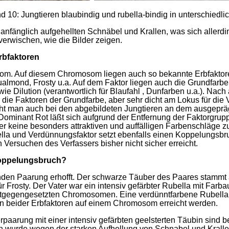
d 10: Jungtieren blaubindig und rubella-bindig in unterschiedli
anfänglich aufgehellten Schnäbel und Krallen, was sich allerding
erwischen, wie die Bilder zeigen.
rbfaktoren
om. Auf diesem Chromosom liegen auch so bekannte Erbfaktore
ualmond, Frosty u.a. Auf dem Faktor liegen auch die Grundfarb
ie Dilution (verantwortlich für Blaufahl , Dunfarben u.a.). Nac
r die Faktoren der Grundfarbe, aber sehr dicht am Lokus für di
ieht man auch bei den abgebildeten Jungtieren an dem ausgepr
Dominant Rot läßt sich aufgrund der Entfernung der Faktorgru
er keine besonders attraktiven und auffälligen Farbenschläge z
lla und Verdünnungsfaktor setzt ebenfalls einen Koppelungsbruc
 Versuchen des Verfassers bisher nicht sicher erreicht.
Koppelungsbruch?
en Paarung erhofft. Der schwarze Täuber des Paares stammt au
r Frosty. Der Vater war ein intensiv gefärbter Rubella mit Farba
ntgegengesetzten Chromosomen. Eine verdünntfarbene Rubella 
 beider Erbfaktoren auf einem Chromosom erreicht werden.
rpaarung mit einer intensiv gefärbten geelsterten Täubin sind 
 wurde wegen der starken Aufhellung von Schnabel und Krallen