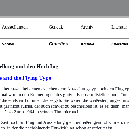
Ausstellungen
Genetik
Archiv
Literatur
Genetics
Shows
Archiv
e
Literatur
e
stellung und den Hochflug
e and the Flying Type
aubenrassen bei denen es neben dem Ausstellungstyp noch den Flugtyp g
inmal war. In den Erinnerungen des großen Fachschriftstellers und T
"die edelsten Tümmler, die es gab. Sie waren die weißesten, ungestüm
st gar nicht auffiel, der auch schwer zu beschreiben ist, es sei denn, ma
ab…", so Zurth 1964 in seinem Tümmlerbuch.
 Zeit noch für Flug und Ausstellung gleichermaßen genutzt wurden, ma
ch, in der die nachfolgende Entwicklung schon angedeutet ist.