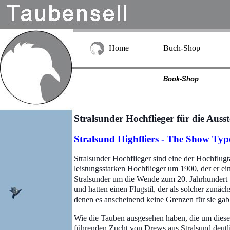
Home
Buch-Shop
Book-Shop
Stralsunder Hochflieger für die Aus
Stralsund Highfliers - The Show Typ
Stralsunder Hochflieger sind eine der Hochflugt
leistungsstarken Hochflieger um 1900, der er e
Stralsunder um die Wende zum 20. Jahrhundert 
und hatten einen Flugstil, der als solcher zunäch
denen es anscheinend keine Grenzen für sie g
Wie die Tauben ausgesehen haben, die um diese
führenden Zucht von Drews aus Stralsund deutli