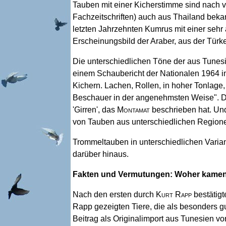
Tauben mit einer Kicherstimme sind nach v
Fachzeitschriften) auch aus Thailand beka
letzten Jahrzehnten Kumrus mit einer seh
Erscheinungsbild der Araber, aus der Tür
Die unterschiedlichen Töne der aus Tunes
einem Schaubericht der Nationalen 1964 im 
Kichern. Lachen, Rollen, in hoher Tonlage
Beschauer in der angenehmsten Weise". D
'Girren', das
Montamat
beschrieben hat. Und
von Tauben aus unterschiedlichen Regio
Trommeltauben in unterschiedlichen Varia
darüber hinaus.
Fakten und Vermutungen: Woher kamen 
Nach den ersten durch
Kurt Rapp
bestätigt
Rapp gezeigten Tiere, die als besonders 
Beitrag als Originalimport aus Tunesien vor