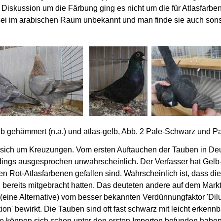
r Diskussion um die Färbung ging es nicht um die für Atlasfa
sei im arabischen Raum unbekannt und man finde sie auch sonst
b gehämmert (n.a.) und atlas-gelb, Abb. 2 Pale-Schwarz und P
 sich um Kreuzungen. Vom ersten Auftauchen der Tauben in De
dings ausgesprochen unwahrscheinlich. Der Verfasser hat Gelb-
n Rot-Atlasfarbenen gefallen sind. Wahrscheinlich ist, dass di
n bereits mitgebracht hatten. Das deuteten andere auf dem Mark
 (eine Alternative) vom besser bekannten Verdünnungfaktor 'Dil
tion' bewirkt. Die Tauben sind oft fast schwarz mit leicht erke
e können sich schon unter den ersten Importen befunden haben