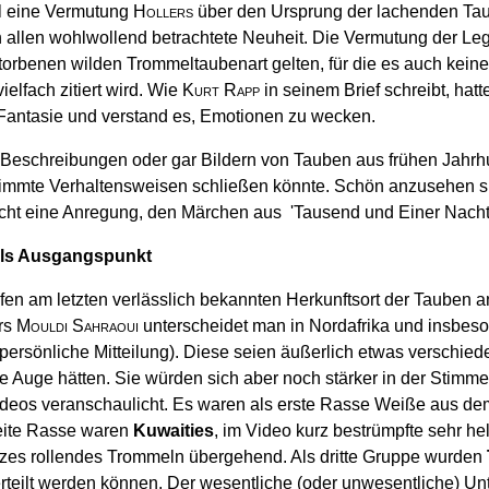
hl eine Vermutung
Hollers
über den Ursprung der lachenden Taub
 allen wohlwollend betrachtete Neuheit. Die Vermutung der Leg
benen wilden Trommeltaubenart gelten, für die es auch keine 
lfach zitiert wird. Wie
Kurt Rapp
in seinem Brief schreibt, hatt
 Fantasie und verstand es, Emotionen zu wecken.
eschreibungen oder gar Bildern von Tauben aus frühen Jahrhu
immte Verhaltensweisen schließen könnte. Schön anzusehen si
eicht eine Anregung, den Märchen aus 'Tausend und Einer Nacht
als Ausgangspunkt
pfen am letzten verlässlich bekannten Herkunftsort der Tauben 
ers
Mouldi Sahraoui
unterscheidet man in Nordafrika und insbes
persönliche Mitteilung). Diese seien äußerlich etwas verschi
kle Auge hätten. Sie würden sich aber noch stärker in der Stim
ideos veranschaulicht. Es waren als erste Rasse Weiße aus d
eite Rasse waren
Kuwaities
, im Video kurz bestrümpfte sehr he
zes rollendes Trommeln übergehend. Als dritte Gruppe wurden
rteilt werden können. Der wesentliche (oder unwesentliche) U