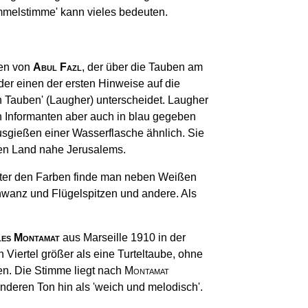
ommelstimme' kann vieles bedeuten.
ten von
Abul Fazl
, der über die Tauben am
er einen der ersten Hinweise auf die
 Tauben' (Laugher) unterscheidet. Laugher
nen Informanten aber auch in blau gegeben
sgießen einer Wasserflasche ähnlich. Sie
en Land nahe Jerusalems.
Unter den Farben finde man neben Wei­ßen
wanz und Flügelspitzen und andere. Als
les Montamat
aus Marseille 1910 in der
 Viertel größer als eine Turteltaube, ohne
en. Die Stimme liegt nach
Montamat
nderen Ton hin als 'weich und melodisch'.