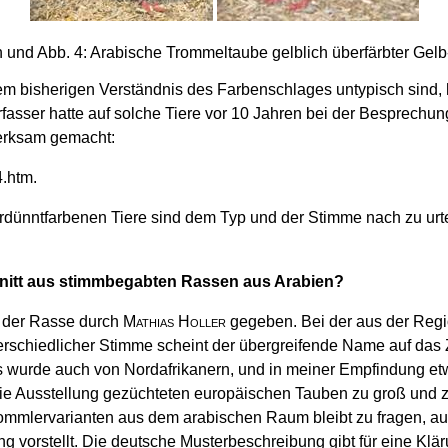
und Abb. 4: Arabische Trommeltaube gelblich überfärbter Gelb
em bisherigen Verständnis des Farbenschlages untypisch sind, h
asser hatte auf solche Tiere vor 10 Jahren bei der Besprechun
merksam gemacht:
.htm.
dünntfarbenen Tiere sind dem Typ und der Stimme nach zu urt
nitt aus stimmbegabten Rassen aus Arabien?
 der Rasse durch
Mathias Holler
gegeben. Bei der aus der Reg
nterschiedlicher Stimme scheint der übergreifende Name auf d
wurde auch von Nordafrikanern, und in meiner Empfindung etw
die Ausstellung gezüchteten europäischen Tauben zu groß und 
rommlervarianten aus dem arabischen Raum bleibt zu fragen, au
g vorstellt. Die deutsche Musterbeschreibung gibt für eine Klä