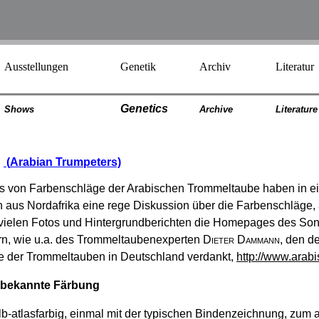
Ausstellungen
Genetik
Archiv
Literatur
Genetics
Shows
Archiv
e
Literatur
e
n
(
Arabian Trumpeters)
 von Farbenschläge der Arabischen Trommeltaube haben in ein
n aus Nordafrika eine rege Diskussion über die Farbenschläge,
t vielen Fotos und Hintergrundberichten die Homepages des So
n, wie u.a. des Trommeltaubenexperten
Dieter Dammann
, den d
te der Trommeltauben in Deutschland verdankt,
http://www.arab
unbekannte Färbung
b-atlasfarbig, einmal mit der typischen Bindenzeichnung, zum a