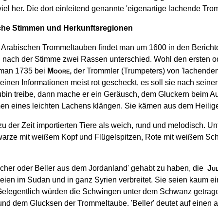
iel her. Die dort einleitend genannte 'eigenartige lachende Tr
liche Stimmen und Herkunftsregionen
n Arabischen Trommeltauben findet man um 1600 in den Berich
 nach der Stimme zwei Rassen unterschied. Wohl den ersten od
t man 1735 bei
Moore
,
der Trommler (Trumpeters) von 'lachenden
 seinen Informationen meist rot gescheckt, es soll sie nach sei
bin treibe, dann mache er ein Geräusch, dem Gluckern beim Au
n eines leichten Lachens klängen. Sie kämen aus dem Heilig
u der Zeit importierten Tiere als weich, rund und melodisch. 
arze mit weißem Kopf und Flügelspitzen, Rote mit weißem Sch
cher oder Beller aus dem Jordanland' gehabt zu haben, die
Ju
ien im Sudan und in ganz Syrien verbreitet. Sie seien kaum ein
t. Gelegentlich würden die Schwingen unter dem Schwanz getrag
und dem Glucksen der Trommeltaube. 'Beller' deutet auf einen a