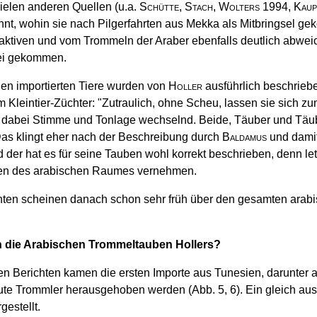
ielen anderen Quellen (u.a.
Schütte, Stach, Wolters
1994,
Kaup
nnt, wohin sie nach Pilgerfahrten aus Mekka als Mitbringsel ge
r aktiven und vom Trommeln der Araber ebenfalls deutlich abwe
kei gekommen.
ien importierten Tiere wurden von
Holler
ausführlich beschrieb
Kleintier-Züchter: "Zutraulich, ohne Scheu, lassen sie sich zu
, dabei Stimme und Tonlage wechselnd. Beide, Täuber und Täub
as klingt eher nach der Beschreibung durch
Baldamus
und damit
 der hat es für seine Tauben wohl korrekt beschrieben, denn le
nen des arabischen Raumes vernehmen.
nten scheinen danach schon sehr früh über den gesamten arabi
die Arabischen Trommeltauben Hollers?
en Berichten kamen die ersten Importe aus Tunesien, darunter
gute Trommler herausgehoben werden (Abb. 5, 6). Ein gleich a
gestellt.