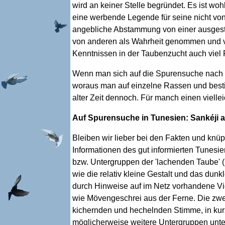
wird an keiner Stelle begründet. Es ist wo
eine werbende Legende für seine nicht von
angebliche Abstammung von einer ausgestor
von anderen als Wahrheit genommen und vie
Kenntnissen in der Taubenzucht auch viel
Wenn man sich auf die Spurensuche nach B
woraus man auf einzelne Rassen und best
alter Zeit dennoch. Für manch einen viell
Auf Spurensuche in Tunesien: Sankéji 
Bleiben wir lieber bei den Fakten und knü
Informationen des gut informierten Tunesi
bzw. Untergruppen der 'lachenden Taube' (
wie die relativ kleine Gestalt und das dun
durch Hinweise auf im Netz vorhandene V
wie Mövengeschrei aus der Ferne. Die zw
kichernden und hechelnden Stimme, in kur
möglicherweise weitere Untergruppen unte