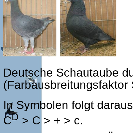
Deutsche Schautaube du
(Farbausbreitungsfaktor 
In Symbolen folgt darau
D
C
> C > + > c.