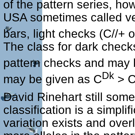
of the pattern series, ho
USA sometimes called vel
bars, light checks (C//+ 
The class for dark chec
pattern checks and may 
Dk
may be given as
C
> 
David Rinehart still som
classification is a simplif
variation exists and ove