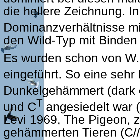
die hellere Zeichnung. 
Dominanzverhältnisse mi
den Wild-Typ mit Binden 
Es wurden schon von W.F
eingeführt. So eine seh
Dunkelgehämmert (dark 
T
und C
angesiedelt war (
Levi 1969, The Pigeon, ze
gehämmerten Tieren (C//C