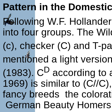
Pattern in the Domesti
Following W.F. Hollander 
into four groups. The Wil
(c), checker (C) and T-p
mentioned a light versio
D
(1983). C
according to 
1969) is similar to (C//
fancy breeds the colorati
German Beauty Homers. “D