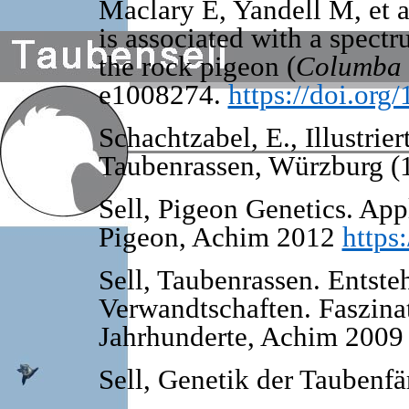
Maclary E, Yandell M, et a
is associated with a spect
the rock pigeon (
Columba 
e1008274.
https://doi.org
Schachtzabel, E., Illustrie
Taubenrassen, Würzburg (
Sell, Pigeon Genetics. App
Pigeon, Achim 2012
https
Sell, Taubenrassen. Entste
Verwandtschaften. Faszina
Jahrhunderte, Achim 200
Sell, Genetik der Taubenf