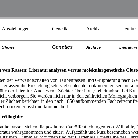
Ausstellungen
Genetik
Archiv
Literatur
Genetics
Shows
Archiv
e
Literatur
e
von Rassen: Literaturanalysen versus molekulargenetische Clust
ysen der Verwandtschaften von Taubenrassen und Gruppierung nach G
ierrassen die Entstehung sehr viel schlechter dokumentiert sei und a 
lle der Literatur. Auch wenn Züchter über ihre ‚Geheimnisse‘ bei Kreu
cht verborgen. Sie werden nicht nur in den zahlreichen Monographie
der Züchter berichten in den nach 1850 aufkommenden Fachzeitschriften
chroniken erfasst und kommentiert.
h Willughby
ubenrassen stellen die posthumen Veröffentlichungen von Willughby 1
iteratur wahrgenommen und zitiert. Aufgezählt und kurz beschrieben 
Pfautauben, Tümmler, Mövchen und der Carrier als Botentaube des Türk