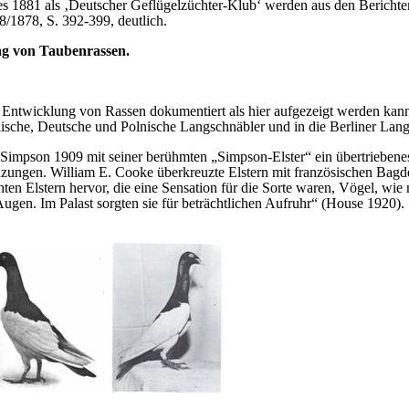
 1881 als ‚Deutscher Geflügelzüchter-Klub‘ werden aus den Berichten
/1878, S. 392-399, deutlich.
g von Taubenrassen.
r Entwicklung von Rassen dokumentiert als hier aufgezeigt werden kan
ische, Deutsche und Polnische Langschnäbler und in die Berliner Lan
. Simpson 1909 mit seiner berühmten „Simpson-Elster“ ein übertrieben
euzungen. William E. Cooke überkreuzte Elstern mit französischen Bagd
hten Elstern hervor, die eine Sensation für die Sorte waren, Vögel, wie
Augen. Im Palast sorgten sie für beträchtlichen Aufruhr“ (House 1920).