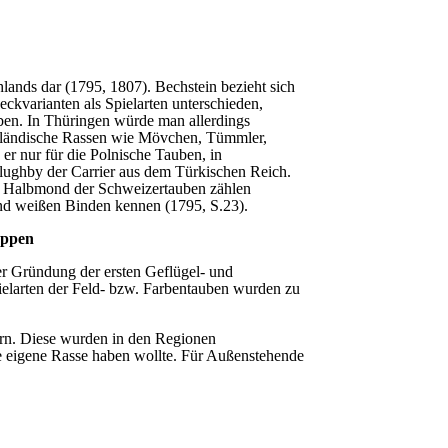
lands dar (1795, 1807). Bechstein bezieht sich
ckvarianten als Spielarten unterschieden,
ben. In Thüringen würde man allerdings
mdländische Rassen wie Mövchen, Tümmler,
 nur für die Polnische Tauben, in
llughby der Carrier aus dem Türkischen Reich.
m Halbmond der Schweizertauben zählen
nd weißen Binden kennen (1795, S.23).
uppen
er Gründung der ersten Geflügel- und
elarten der Feld- bzw. Farbentauben wurden zu
ern. Diese wurden in den Regionen
hre eigene Rasse haben wollte. Für Außenstehende