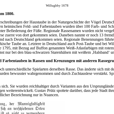
Willughby 1678
um 1800.
Beschreibungen der Haustaube in der Naturgeschichte der Vögel Deutsch
den heimischen Feld- und Farbentauben wurden über 100 Farb- und Sche
chter Befiederung der Füße. Regionale Rassenamen wurden nicht verge
ese zuerst von dort gekommen seien. Daneben nannte er noch 13 fre
nd nach Deutschland gekommen seien. Regionale Benennungen führte er
kische Taube an. Letztere in Deutschland auch Post-Taube und bei Wi
e 1795, mit Bezug auf Buffon genannten Weiß-Atlasfarbigen mit rote
t nur bei den blau-schwarzen Starenhälsen mit weißem ‚Halsband‘ u
 und Farbentauben in Rassen und Kreuzungen mit anderen Rassegr
h unterschiedliche Spielarten derselben Rasse. Das änderte sich mit d
urden bewusster wahrgenommen und durch Zuchtauslese verstärkt. Spi
 sich. Sie wurden reichhaltiger durch Varianten aus den Ursprungländ
en weiterentwickelt. Gustav Prütz spottete darüber, dass jede Stadt i
edlicher Bezeichnung nur in Nuancen.