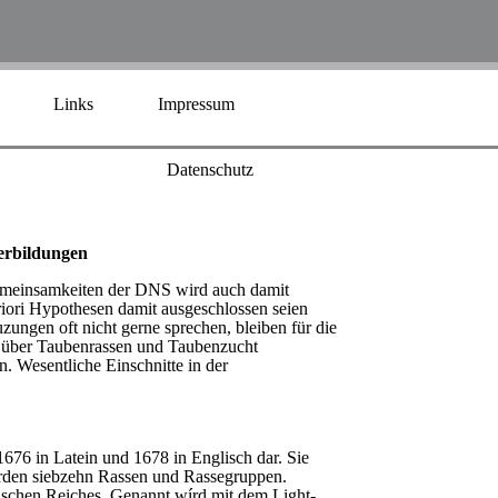
Links
Impressum
Datenschutz
erbildungen
emeinsamkeiten der DNS wird auch damit
priori Hypothesen damit ausgeschlossen seien
zungen oft nicht gerne sprechen, bleiben für die
n über Taubenrassen und Taubenzucht
. Wesentliche Einschnitte in der
676 in Latein und 1678 in Englisch dar. Sie
werden siebzehn Rassen und Rassegruppen.
ischen Reiches. Genannt wírd mit dem Light-