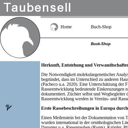
Home
Buch-Shop
Book-Shop
Herkunft, Entstehung und Verwandtschaften 
Die Notwendigkeit molekulargenetischer Anal
begründet, dass im Unterschied zu anderen Haust
(Pacheco u.a. 2020). Eine Unterschätzung der Fü
Rasseentwicklung bedeutende Einkreuzungen ni
dokumentiert. Züchter selbst und Wegbegleiter 
Rasseentwicklung werden in Vereins- und Rasse
Erste Rassebeschreibungen in Europa durc
Einen Meilenstein bei der Dokumentation von Ta
wurden international in der ornithologischen L
Darunter u.a. Riesentauben (Runts), Kröpfer, 