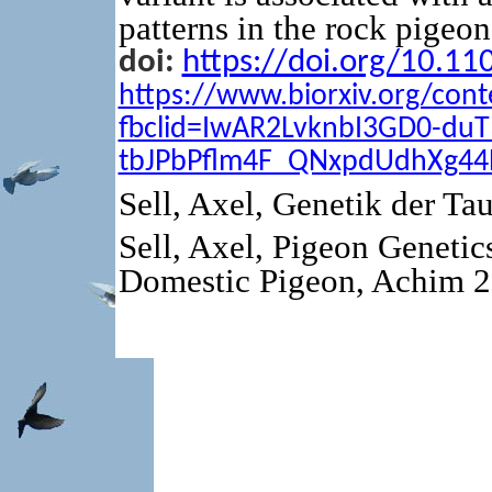
patterns in the rock pigeon
doi:
https://doi.org/10.1
https://www.biorxiv.org/con
fbclid=IwAR2LvknbI3GD0-du
tbJPbPflm4F_QNxpdUdhXg44
Sell, Axel, Genetik der T
Sell, Axel, Pigeon Genetic
Domestic Pigeon, Achim 2