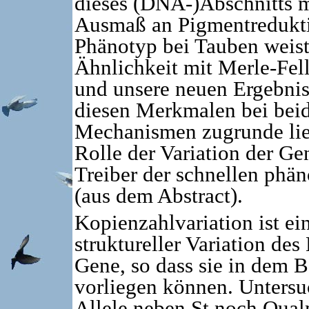
dieses (DNA-)Abschnitts m
Ausmaß an Pigmentredukti
Phänotyp bei Tauben weis
Ähnlichkeit mit Merle-Fel
und unsere neuen Ergebnis
diesen Merkmalen bei beid
Mechanismen zugrunde lieg
Rolle der Variation der Ge
Treiber der schnellen phä
(aus dem Abstract).
Kopienzahlvariation ist ei
struktureller Variation de
Gene, so dass sie in dem 
vorliegen können. Untersuc
Allele neben St noch Qual