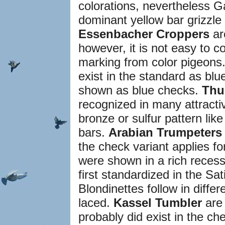
colorations, nevertheless Ga
dominant yellow bar grizzle S
Essenbacher Croppers
ar
however, it is not easy to c
marking from color pigeons
exist in the standard as bl
shown as blue checks.
Thu
recognized in many attracti
bronze or sulfur pattern like
bars.
Arabian Trumpeters
the check variant applies fo
were shown in a rich recess
first standardized in the Sa
Blondinettes follow in differ
laced.
Kassel Tumbler
are 
probably did exist in the ch