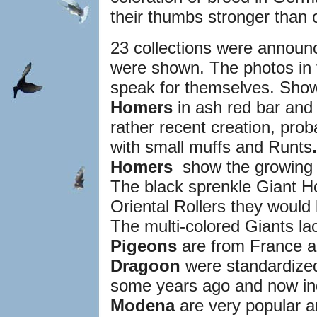
their thumbs stronger than 
23 collections were announ
were shown. The photos in 
speak for themselves. Sh
Homers
in ash red bar and
rather recent creation, pro
with small muffs and Runts
Homers
show the growing i
The black sprenkle Giant Ho
Oriental Rollers they would 
The multi-colored Giants l
Pigeons
are from France an
Dragoon
were standardized
some years ago and now indi
Modena
are very popular a