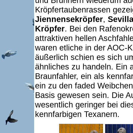
und Brünnern wiederum auc
Kröpfertaubenrassen gezei
Jiennensekröpfer
,
Sevill
Kröpfer
. Bei den Rafenokr
attraktiven hellen Aschfah
waren etliche in der AOC-
äußerlich schien es sich u
ähnliches zu handeln. Ein 
Braunfahler, ein als kennf
ein zu den faded Weibchen
Basis gewesen sein. Die A
wesentlich geringer bei di
kennfarbigen Texanern.