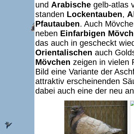
und
Arabische
gelb-atlas 
standen
Lockentauben
,
A
Pfautauben
. Auch Mövchen 
neben
Einfarbigen Mövc
das auch in gescheckt wie
Orientalischen
auch Golds
Mövchen
zeigen in vielen 
Bild eine Variante der Asch
attraktiv erscheinenden Säu
dabei auch eine der neu a