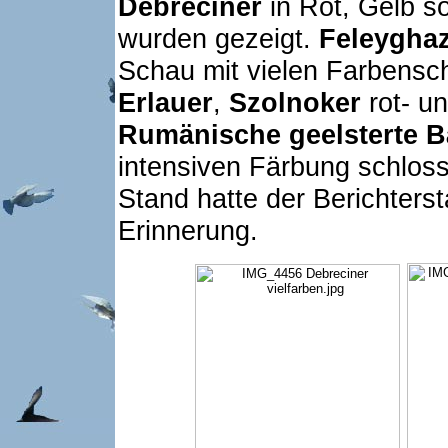
Debreciner
in Rot, Gelb s
wurden gezeigt.
Feleygha
Schau mit vielen Farbensc
Erlauer
,
Szolnoker
rot- u
Rumänische geelsterte 
intensiven Färbung schloss
Stand hatte der Berichtersta
Erinnerung.